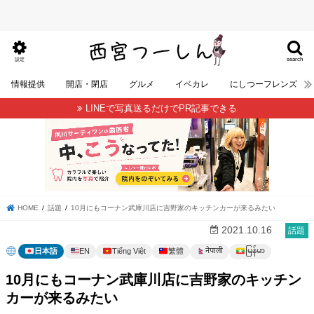
search
設定
情報提供
開店・閉店
グルメ
イベカレ
にしつーフレンズ
LINEで写真送るだけでPR記事できる
HOME
話題
10月にもコーナン武庫川店に吉野家のキッチンカーが来るみたい
2021.10.16
話題
မြန်မာ
नेपाली
日本語
EN
Tiếng Việt
繁體
10月にもコーナン武庫川店に吉野家のキッチン
カーが来るみたい