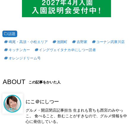
話題
鳴尾・高須・小松エリア
池開町
吉野家
コーナン武庫川店
キッチンカー
イングヴェイタナカ＠にしつー読者
オレンジドリーム号
ABOUT
この記事をかいた人
にこ＠にしつー
グルメ・開店閉店記事担当 生まれも育ちも西宮のみやっ
こ。 食べること、飲むことがすきなので、グルメ情報を中
心に発信している。