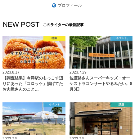
プロフィール
NEW POST
このライターの最新記事
特集
イベント
2023.8.17
2023.7.29
【調査結果】今津駅のもっこす辺
佐渡裕さんスーパーキッズ・オー
りにあった「コロッケ」揚げてた
ケストラコンサートやるみたい。8
お肉屋さんのこと…
月3日
イベント
話題
2023.7.5
2023.7.5