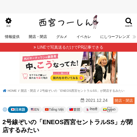
search
設定
情報提供
開店・閉店
グルメ
イベカレ
にしつーフレンズ
LINEで写真送るだけでPR記事できる
HOME
開店・閉店
2号線ぞいの「ENEOS西宮セントラルSS」が閉店するみたい
2021.12.24
開店・閉店
မြန်မာ
नेपाली
日本語
EN
Tiếng Việt
繁體
2号線ぞいの「ENEOS西宮セントラルSS」が閉
店するみたい