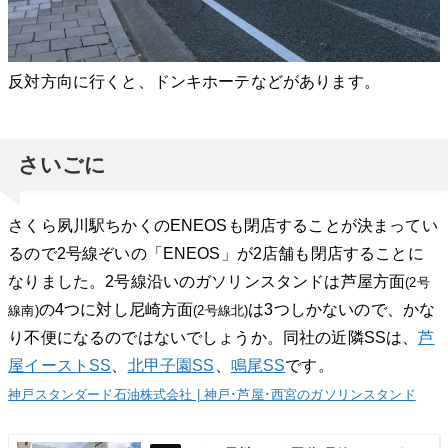
反対方向に行くと、ドンキホーテなどがあります。
さいごに
さくら夙川駅ちかくのENEOSも閉店することが決まってい
るので2号線ぞいの「ENEOS」が2店舗も閉店することに
なりました。2号線沿いのガソリンスタンドは芦屋方面
(2号
の4つに対し尼崎方面
は3つしかないので、かな
線南)
(2号線北)
り不便になるのではないでしょうか。同社の近隣SSは、
芦
屋イーストSS
、
北甲子園SS
、
鳴尾SS
です。
神戸スタンダード石油株式会社 | 神戸･芦屋･西宮のガソリンスタンド