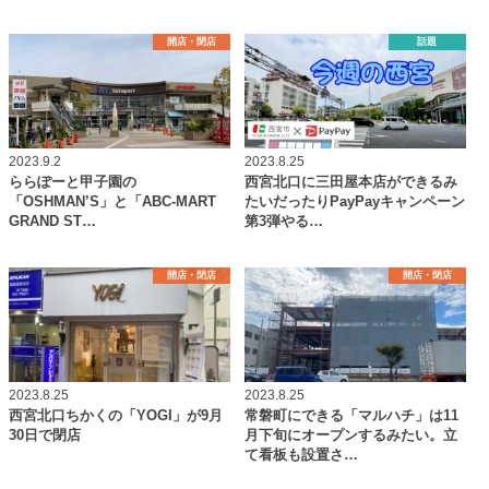
開店・閉店
話題
2023.9.2
2023.8.25
ららぽーと甲子園の
西宮北口に三田屋本店ができるみ
「OSHMAN’S」と「ABC-MART
たいだったりPayPayキャンペーン
GRAND ST…
第3弾やる…
開店・閉店
開店・閉店
2023.8.25
2023.8.25
西宮北口ちかくの「YOGI」が9月
常磐町にできる「マルハチ」は11
30日で閉店
月下旬にオープンするみたい。立
て看板も設置さ…