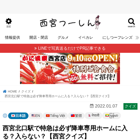
search
設定
情報提供
開店・閉店
グルメ
イベカレ
にしつーフレンズ
LINEで写真送るだけでPR記事できる
HOME
クイズ
西宮北口駅で特急は必ず降車専用ホームに入る？入らない？【西宮クイズ】
2022.01.07
クイズ
မြန်မာ
नेपाली
日本語
EN
Tiếng Việt
繁體
西宮北口駅で特急は必ず降車専用ホームに入
る？入らない？【西宮クイズ】