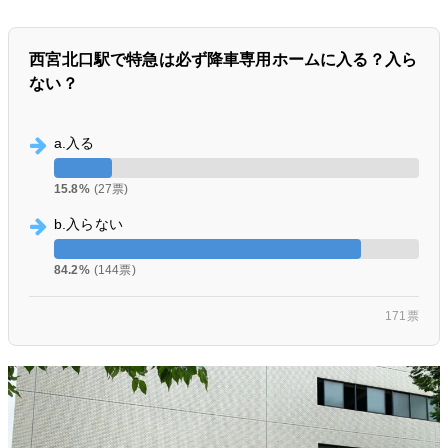
西宮北口駅で特急は必ず降車専用ホームに入る？入ら
ない？
a.入る
15.8%
(27票)
b.入らない
84.2%
(144票)
171票