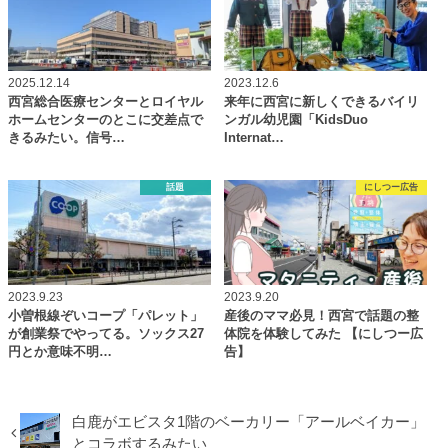
2025.12.14
2023.12.6
西宮総合医療センターとロイヤル
来年に西宮に新しくできるバイリ
ホームセンターのとこに交差点で
ンガル幼児園「KidsDuo
きるみたい。信号…
Internat…
話題
にしつー広告
2023.9.23
2023.9.20
小曽根線ぞいコープ「パレット」
産後のママ必見！西宮で話題の整
が創業祭でやってる。ソックス27
体院を体験してみた 【にしつー広
円とか意味不明…
告】
白鹿がエビスタ1階のベーカリー「アールベイカー」
とコラボするみたい