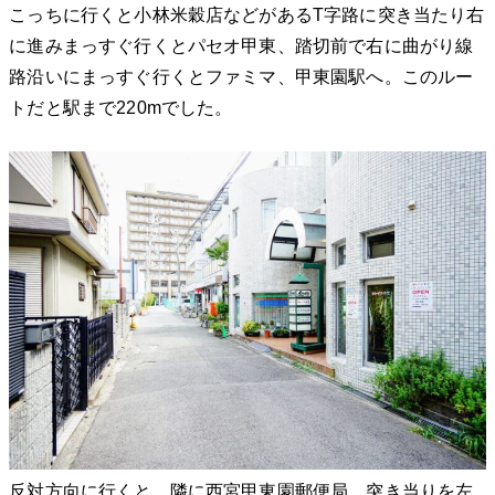
こっちに行くと小林米穀店などがあるT字路に突き当たり右
に進みまっすぐ行くとパセオ甲東、踏切前で右に曲がり線
路沿いにまっすぐ行くとファミマ、甲東園駅へ。このルー
トだと駅まで220mでした。
反対方向に行くと、隣に西宮甲東園郵便局、突き当りを左