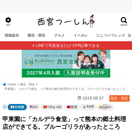
search
設定
情報提供
開店・閉店
グルメ
イベカレ
にしつーフレンズ
LINEで写真送るだけでPR記事できる
HOME
開店・閉店
甲東園に「カルデラ食堂」って熊本の郷土料理店ができてる。ブルーゴリラがあったところ
2019.08.07
開店・閉店
မြန်မာ
नेपाली
日本語
EN
Tiếng Việt
繁體
甲東園に「カルデラ食堂」って熊本の郷土料理
店ができてる。ブルーゴリラがあったところ