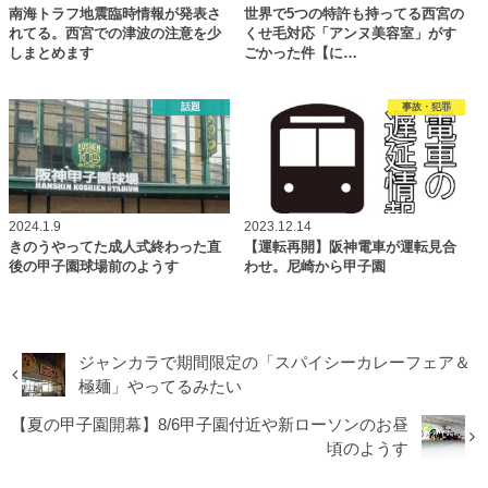
南海トラフ地震臨時情報が発表さ
世界で5つの特許も持ってる西宮の
れてる。西宮での津波の注意を少
くせ毛対応「アンヌ美容室」がす
しまとめます
ごかった件【に…
話題
事故・犯罪
2024.1.9
2023.12.14
きのうやってた成人式終わった直
【運転再開】阪神電車が運転見合
後の甲子園球場前のようす
わせ。尼崎から甲子園
ジャンカラで期間限定の「スパイシーカレーフェア＆
極麺」やってるみたい
【夏の甲子園開幕】8/6甲子園付近や新ローソンのお昼
頃のようす