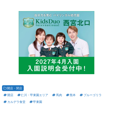
開店・閉店
開店
仁川・甲東園エリア
馬肉
熊本
ブルーゴリラ
カルデラ食堂
甲東園