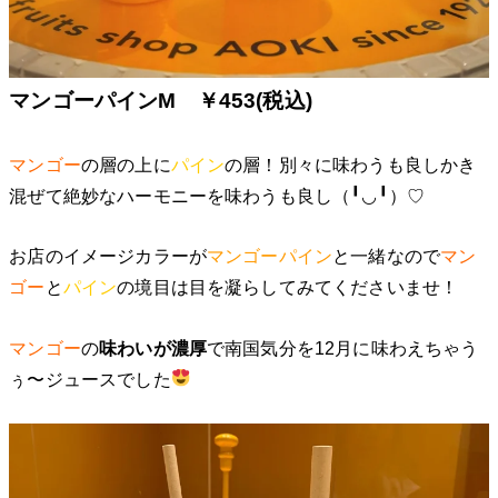
マンゴーパインM ￥453(税込)
マンゴー
の層の上に
パイン
の層！別々に味わうも良しかき
混ぜて絶妙なハーモニーを味わうも良し（╹◡╹）♡
お店のイメージカラーが
マンゴーパイン
と一緒なので
マン
ゴー
と
パイン
の境目は目を凝らしてみてくださいませ！
マンゴー
の
味わいが濃厚
で南国気分を12月に味わえちゃう
ぅ〜ジュースでした