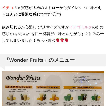
イチゴ
の果実感が太めのストローからダイレクトに味わえ
る
ほんとに贅沢な感じ
です(*^◯^*)
飲み切れるか心配してたLサイズですが
イチゴミルク
のあの
感じ
を目一杯贅沢に味わいながらすぐに飲み干
どんな感じやぁ^^;
してしまいました！あぁ〜贅沢
「Wonder Fruits」のメニュー