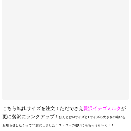
こちらhはLサイズを注文！ただでさえ
贅沢イチゴミルク
が
更に贅沢にランクアップ！
ほんとはMサイズとLサイズの大きさの違いを
お知らせしたくって^^;贅沢しました！ストローの違いにもちゅうも〜く！！