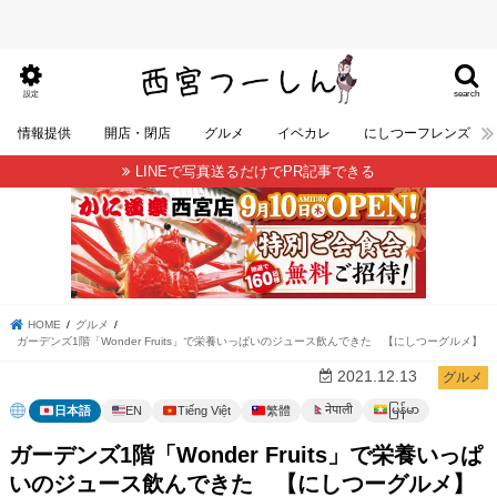
search
設定
情報提供
開店・閉店
グルメ
イベカレ
にしつーフレンズ
LINEで写真送るだけでPR記事できる
HOME
グルメ
ガーデンズ1階「Wonder Fruits」で栄養いっぱいのジュース飲んできた 【にしつーグルメ】
2021.12.13
グルメ
မြန်မာ
नेपाली
日本語
EN
Tiếng Việt
繁體
ガーデンズ1階「Wonder Fruits」で栄養いっぱ
いのジュース飲んできた 【にしつーグルメ】