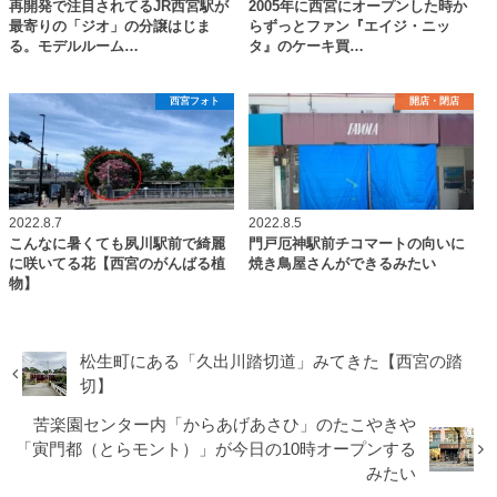
再開発で注目されてるJR西宮駅が
2005年に西宮にオープンした時か
最寄りの「ジオ」の分譲はじま
らずっとファン『エイジ・ニッ
る。モデルルーム…
タ』のケーキ買…
西宮フォト
開店・閉店
2022.8.7
2022.8.5
こんなに暑くても夙川駅前で綺麗
門戸厄神駅前チコマートの向いに
に咲いてる花【西宮のがんばる植
焼き鳥屋さんができるみたい
物】
松生町にある「久出川踏切道」みてきた【西宮の踏
切】
苦楽園センター内「からあげあさひ」のたこやきや
「寅門都（とらモント）」が今日の10時オープンする
みたい