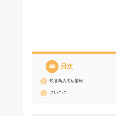
目次
焼き鳥店周辺情報
1
さいごに
2