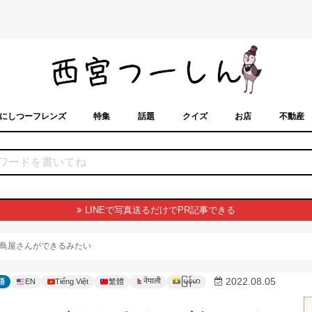
にしつーフレンズ
特集
話題
クイズ
お店
不動産
トカレンダー
「西宮スポット」に載せるには？
まちなみ
LINEで写真送るだけでPR記事できる
鳥屋さんができるみたい
မြန်မာ
2022.08.05
नेपाली
語
EN
Tiếng Việt
繁體