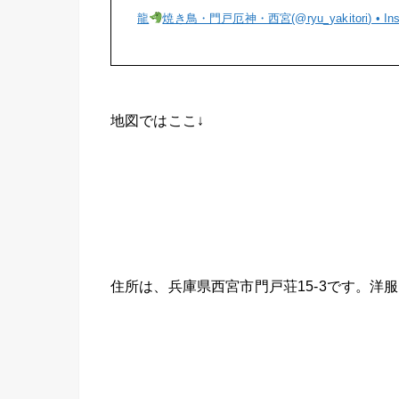
龍
焼き鳥・門戸厄神・西宮(@ryu_yakitori) • I
地図ではここ↓
住所は、兵庫県西宮市門戸荘15-3です。洋