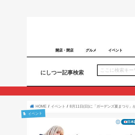
開店・閉店
グルメ
イベント
西宮の開店・閉店まとめ（日付順）
西宮市のイベン
にしつー記事検索
HOME
イベント
8月11日(日)に「ガーデンズ夏まつり
イベント
日本