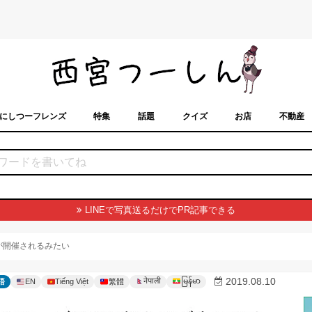
にしつーフレンズ
特集
話題
クイズ
お店
不動産
トカレンダー
「西宮スポット」に載せるには？
まちなみ
LINEで写真送るだけでPR記事できる
」が開催されるみたい
မြန်မာ
2019.08.10
नेपाली
語
EN
Tiếng Việt
繁體