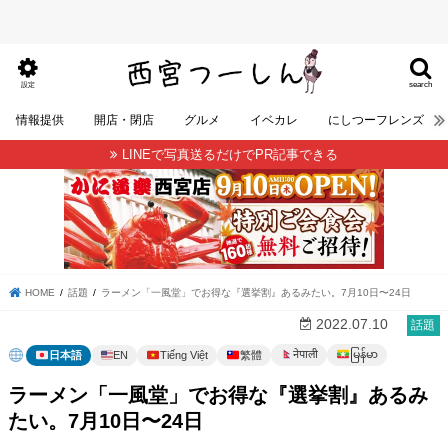
search
設定
情報提供
開店・閉店
グルメ
イベカレ
にしつーフレンズ
LINEで写真送るだけでPR記事できる
HOME
話題
ラーメン「一風堂」でお得な『選挙割』あるみたい。7月10日〜24日
2022.07.10
話題
မြန်မာ
नेपाली
日本語
EN
Tiếng Việt
繁體
ラーメン「一風堂」でお得な『選挙割』あるみ
たい。7月10日〜24日