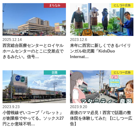
まちなみ
にしつー広告
2025.12.14
2023.12.6
西宮総合医療センターとロイヤル
来年に西宮に新しくできるバイリ
ホームセンターのとこに交差点で
ンガル幼児園「KidsDuo
きるみたい。信号…
Internat…
話題
にしつー広告
2023.9.23
2023.9.20
小曽根線ぞいコープ「パレット」
産後のママ必見！西宮で話題の整
が創業祭でやってる。ソックス27
体院を体験してみた 【にしつー広
円とか意味不明…
告】