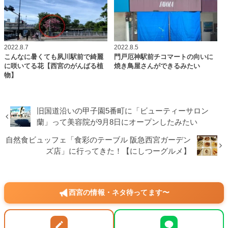
2022.8.7
2022.8.5
こんなに暑くても夙川駅前で綺麗
門戸厄神駅前チコマートの向いに
に咲いてる花【西宮のがんばる植
焼き鳥屋さんができるみたい
物】
旧国道沿いの甲子園5番町に「ビューティーサロン
蘭」って美容院が9月8日にオープンしたみたい
自然食ビュッフェ「食彩のテーブル 阪急西宮ガーデン
ズ店」に行ってきた！【にしつーグルメ】
西宮の情報・ネタ待ってます〜