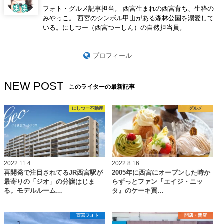
フォト・グルメ記事担当。 西宮生まれの西宮育ち、生粋の
みやっこ。 西宮のシンボル甲山がある森林公園を溺愛して
いる。にしつー（西宮つーしん）の自然担当員。
プロフィール
NEW POST
このライターの最新記事
にしつー不動産
グルメ
2022.11.4
2022.8.16
再開発で注目されてるJR西宮駅が
2005年に西宮にオープンした時か
最寄りの「ジオ」の分譲はじま
らずっとファン『エイジ・ニッ
る。モデルルーム…
タ』のケーキ買…
西宮フォト
開店・閉店