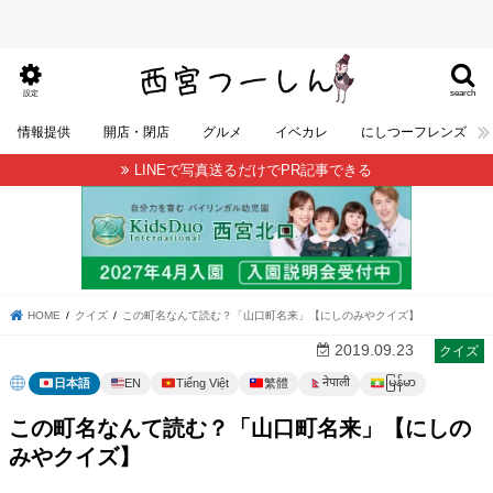
search
設定
情報提供
開店・閉店
グルメ
イベカレ
にしつーフレンズ
LINEで写真送るだけでPR記事できる
HOME
クイズ
この町名なんて読む？「山口町名来」【にしのみやクイズ】
2019.09.23
クイズ
မြန်မာ
नेपाली
日本語
EN
Tiếng Việt
繁體
この町名なんて読む？「山口町名来」【にしの
みやクイズ】