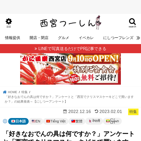
search
設定
情報提供
開店・閉店
グルメ
イベカレ
にしつーフレンズ
LINEで写真送るだけでPR記事できる
HOME
特集
「好きなおでんの具は何ですか？」アンケートと「西宮でクリスマスケーキどこで買います
か？」の結果発表～【にしつーアンケート】
2022.12.16
2023.02.01
特集
မြန်မာ
नेपाली
日本語
EN
Tiếng Việt
繁體
「好きなおでんの具は何ですか？」アンケート