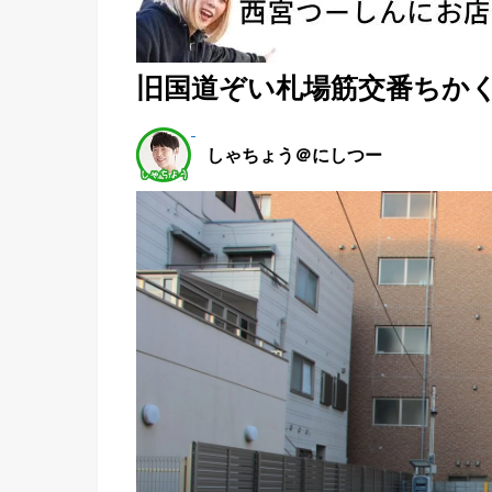
旧国道ぞい札場筋交番ちかくに
しゃちょう＠にしつー