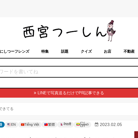
にしつーフレンズ
特集
話題
クイズ
お店
不動産
トカレンダー
「西宮スポット」に載せるには？
まちなみ
LINEで写真送るだけでPR記事できる
sできてる
မြန်မာ
2023.02.05
नेपाली
語
EN
Tiếng Việt
繁體