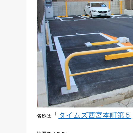
「
タイムズ西宮本町第５
名称は