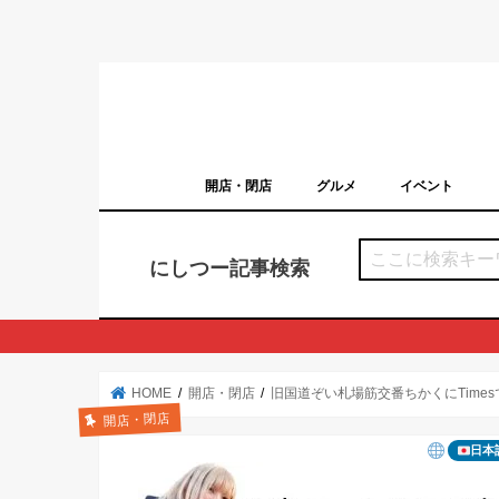
開店・閉店
グルメ
イベント
西宮の開店・閉店まとめ（日付順）
西宮市のイベン
にしつー記事検索
HOME
開店・閉店
旧国道ぞい札場筋交番ちかくにTime
開店・閉店
日本