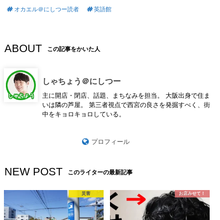
オカエル＠にしつー読者
英語館
ABOUT
この記事をかいた人
しゃちょう＠にしつー
主に開店・閉店、話題、まちなみを担当。 大阪出身で住ま
いは隣の芦屋。 第三者視点で西宮の良さを発掘すべく、街
中をキョロキョロしている。
プロフィール
NEW POST
このライターの最新記事
災害
お店みせて！