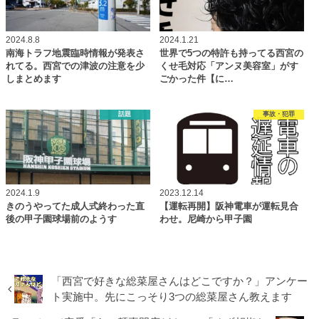
2024.8.8
2024.1.21
南海トラフ地震臨時情報が発表さ
世界で5つの特許も持ってる西宮の
れてる。西宮での津波の注意を少
くせ毛対応「アンヌ美容室」がす
しまとめます
ごかった件【に…
話題
事故・犯罪
2024.1.9
2023.12.14
きのうやってた成人式終わった直
【運転再開】阪神電車が運転見合
後の甲子園球場前のようす
わせ。尼崎から甲子園
「西宮で好きな総菜屋さんはどこですか？」アンケー
ト実施中。先にこっそり3つの総菜屋さん教えます