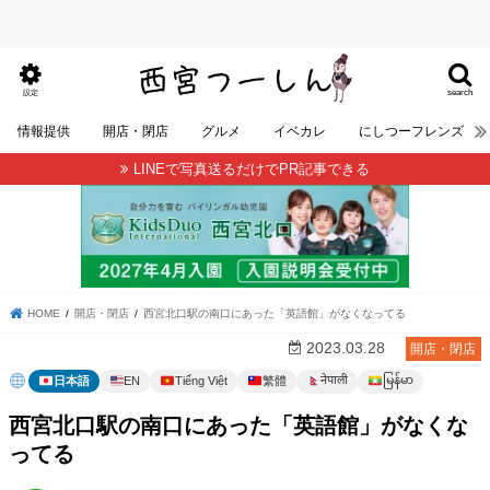
search
設定
情報提供
開店・閉店
グルメ
イベカレ
にしつーフレンズ
LINEで写真送るだけでPR記事できる
HOME
開店・閉店
西宮北口駅の南口にあった「英語館」がなくなってる
2023.03.28
開店・閉店
မြန်မာ
नेपाली
日本語
EN
Tiếng Việt
繁體
西宮北口駅の南口にあった「英語館」がなくな
ってる