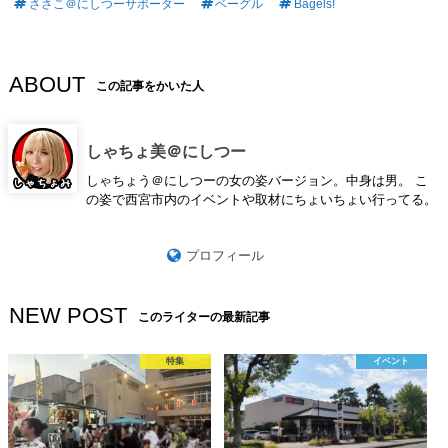
ささこ＠にしつーサポーター
ベーグル
Bagels!
ABOUT
この記事をかいた人
しゃちょ美＠にしつー
しゃちょう＠にしつーの女の姿バージョン。中身は男。 こ
の姿で西宮市内のイベントや取材にちょいちょい行ってる。
プロフィール
NEW POST
このライターの最新記事
特集
イベント