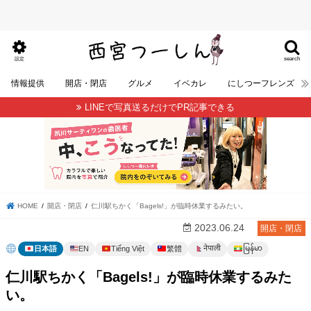
search
設定
情報提供
開店・閉店
グルメ
イベカレ
にしつーフレンズ
LINEで写真送るだけでPR記事できる
HOME
開店・閉店
仁川駅ちかく「Bagels!」が臨時休業するみたい。
2023.06.24
開店・閉店
မြန်မာ
नेपाली
日本語
EN
Tiếng Việt
繁體
仁川駅ちかく「Bagels!」が臨時休業するみた
い。