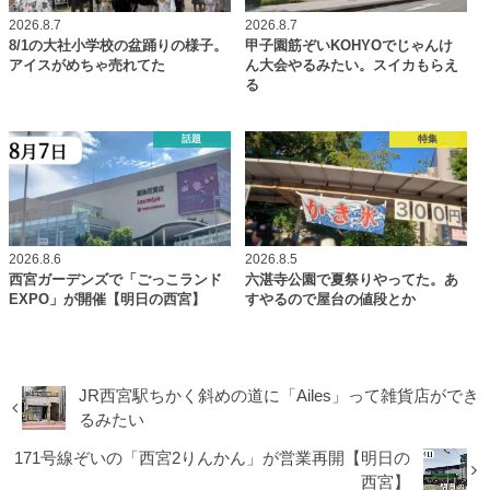
2026.8.7
2026.8.7
8/1の大社小学校の盆踊りの様子。
甲子園筋ぞいKOHYOでじゃんけ
アイスがめちゃ売れてた
ん大会やるみたい。スイカもらえ
る
話題
特集
2026.8.6
2026.8.5
西宮ガーデンズで「ごっこランド
六湛寺公園で夏祭りやってた。あ
EXPO」が開催【明日の西宮】
すやるので屋台の値段とか
JR西宮駅ちかく斜めの道に「Ailes」って雑貨店ができ
るみたい
171号線ぞいの「西宮2りんかん」が営業再開【明日の
西宮】