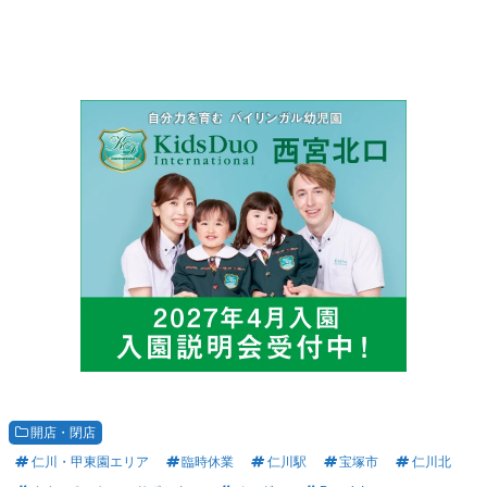
開店・閉店
仁川・甲東園エリア
臨時休業
仁川駅
宝塚市
仁川北