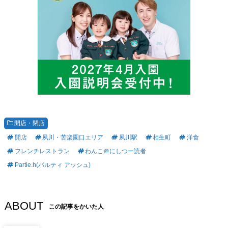
開店・閉店
開店
夙川・苦楽園口エリア
夙川駅
相生町
洋食
フレンチレストラン
わんこ＠にしつー読者
Partie.h(パルティ アッシュ)
ABOUT
この記事をかいた人