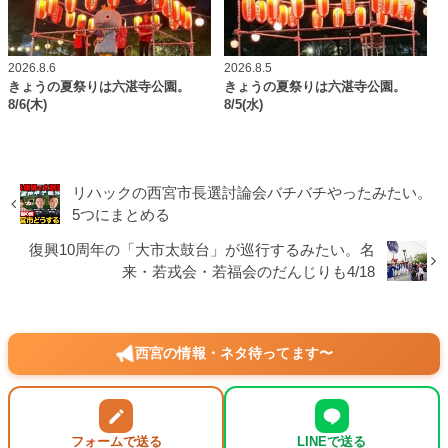
2026.8.6
2026.8.5
きょうの夏祭りは六湛寺公園。
きょうの夏祭りは六湛寺公園。
8/6(木)
8/5(水)
リハックの西宮市長選討論会バチバチやったみたい。
5つにまとめる
復興10周年の「大市太鼓台」が巡行するみたい。名
来・若戎会・若福会のだんじりも4/18
西宮の情報・ネタ待ってます〜
フォームで送る
LINEで送る