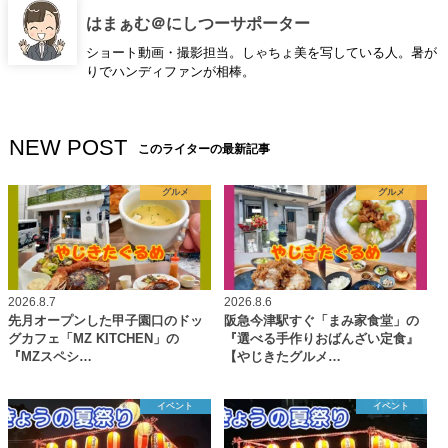
はまぁむ＠にしつーサポーター
ショート動画・撮影担当。しゃちょ美を写している人。暑が
りでハンディファンが相棒。
NEW POST
このライターの最新記事
グルメ
グルメ
2026.8.7
2026.8.6
先月オープンした甲子園口のドッ
阪急今津駅すぐ「まみ家食堂」の
グカフェ「MZ KITCHEN」の
『選べる手作りおばんざい定食』
『MZスペシ…
【やじきたグルメ…
イベント
イベント