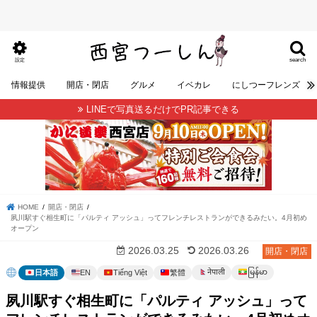
search
設定
情報提供
開店・閉店
グルメ
イベカレ
にしつーフレンズ
LINEで写真送るだけでPR記事できる
HOME
開店・閉店
夙川駅すぐ相生町に「パルティ アッシュ」ってフレンチレストランができるみたい。4月初め
オープン
2026.03.25
2026.03.26
開店・閉店
မြန်မာ
नेपाली
日本語
EN
Tiếng Việt
繁體
夙川駅すぐ相生町に「パルティ アッシュ」って