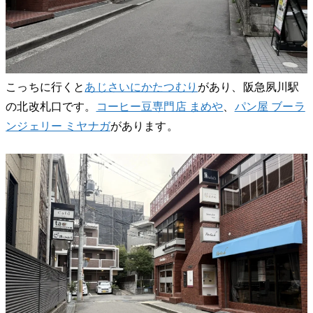
こっちに行くと
あじさいにかたつむり
があり、阪急夙川駅
の北改札口です。
コーヒー豆専門店 まめや
、
パン屋 ブーラ
ンジェリー ミヤナガ
があります。