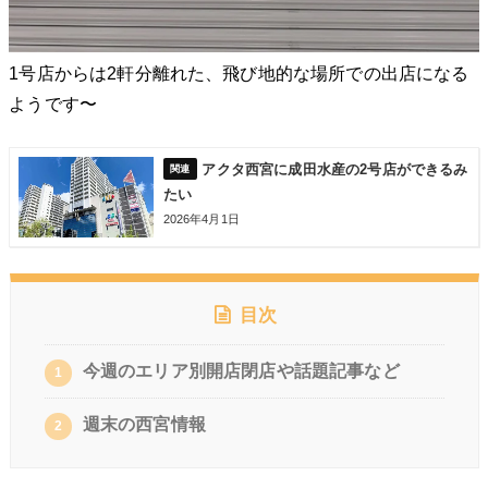
1号店からは2軒分離れた、飛び地的な場所での出店になる
ようです〜
アクタ西宮に成田水産の2号店ができるみ
たい
2026年4月1日
目次
今週のエリア別開店閉店や話題記事など
1
週末の西宮情報
2