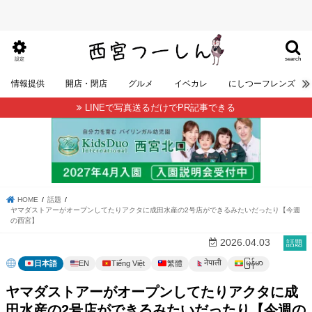
search
設定
情報提供
開店・閉店
グルメ
イベカレ
にしつーフレンズ
LINEで写真送るだけでPR記事できる
HOME
話題
ヤマダストアーがオープンしてたりアクタに成田水産の2号店ができるみたいだったり【今週
の西宮】
2026.04.03
話題
မြန်မာ
नेपाली
日本語
EN
Tiếng Việt
繁體
ヤマダストアーがオープンしてたりアクタに成
田水産の2号店ができるみたいだったり【今週の