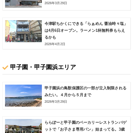
2026年3月29日
今津駅ちかくにできる「らぁめん 醤油時々塩」
は4月6日オープン。ラーメン1杯無料券もらえ
るかも
2026年4月2日
甲子園・甲子園浜エリア
甲子園浜の鳥獣保護区の一部が立入制限される
みたい。４月から５月まで
2026年3月29日
ららぽーと甲子園のベーカリーレストランバゲ
ットで「お子さま専用パン」始まってる。3歳