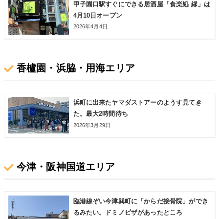
甲子園口駅すぐにできる居酒屋「食楽処 縁」は
4月10日オープン
2026年4月4日
香櫨園・浜脇・用海エリア
浜町に出来たヤマダストアーのようす見てき
た。最大2時間待ち
2026年3月29日
今津・阪神国道エリア
臨港線ぞい今津巽町に「からだ接骨院」ができ
るみたい。ドミノピザがあったところ