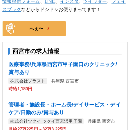
情報提供フォーム
、
LINE
、
インスタ
、
ツイッター
、
フェイ
スブック
などからドシドシお便りまってます！
7
へぇ〜
西宮市の求人情報
医療事務/兵庫県西宮市甲子園口のクリニック/
賞与あり
株式会社ソラスト
兵庫県 西宮市
時給1,180円
管理者・施設長・ホーム長/デイサービス・デイ
ケア/日勤のみ/賞与あり
株式会社ツクイ ツクイ西宮浜甲子園
兵庫県 西宮市
月給27万225円～32万3,225円