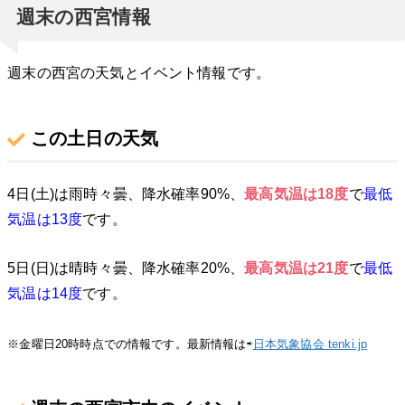
週末の西宮情報
週末の西宮の天気とイベント情報です。
この土日の天気
4日(土)は雨時々曇、降水確率90%、
最高気温は18
度
で
最低
気温は13
度
です。
5日(日)は晴時々曇、降水確率20%、
最高気温は21
度
で
最低
気温は14
度
です。
※金曜日20時時点での情報です。最新情報は⇨
日本気象協会 tenki.jp