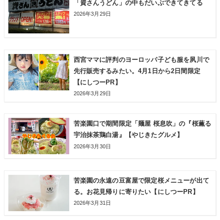
「資さんうどん」の中もだいぶできてきてる
2026年3月29日
西宮ママに評判のヨーロッパ子ども服を夙川で
先行販売するみたい。4月1日から2日間限定
【にしつーPR】
2026年3月29日
苦楽園口で期間限定「麺屋 桜息吹」の『桜薫る
宇治抹茶鶏白湯』【やじきたグルメ】
2026年3月30日
苦楽園の永遠の豆富屋で限定桜メニューが出て
る。お花見帰りに寄りたい【にしつーPR】
2026年3月31日