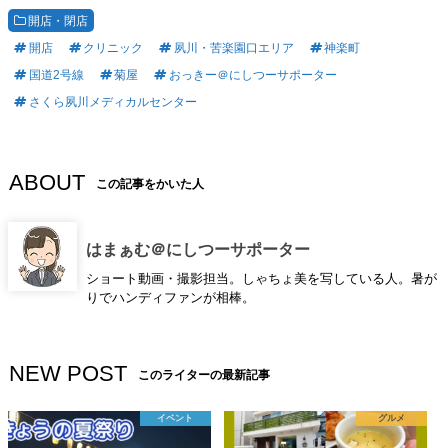
開店・閉店
開店
クリニック
夙川・苦楽園口エリア
神楽町
国道2号線
菊屋
おっきー＠にしつーサポーター
さくら夙川メディカルセンター
ABOUT
この記事をかいた人
はまぁむ＠にしつーサポーター
ショート動画・撮影担当。しゃちょ美を写している人。暑が
りでハンディファンが相棒。
NEW POST
このライターの最新記事
イベント
グルメ