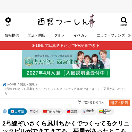
search
設定
情報提供
開店・閉店
グルメ
イベカレ
にしつーフレンズ
LINEで写真送るだけでPR記事できる
HOME
開店・閉店
2号線ぞいさくら夙川ちかくでつくってるクリニックビルができてきてる。菊屋があったとこ
ろ
2026.06.15
開店・閉店
မြန်မာ
नेपाली
日本語
EN
Tiếng Việt
繁體
2号線ぞいさくら夙川ちかくでつくってるクリニ
ックビルができてきてる。菊屋があったところ