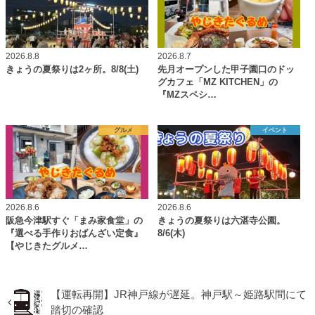
2026.8.8
2026.8.7
きょうの夏祭りは2ヶ所。8/8(土)
先月オープンした甲子園口のドッ
グカフェ「MZ KITCHEN」の
『MZスペシ…
グルメ
イベント
2026.8.6
2026.8.6
阪急今津駅すぐ「まみ家食堂」の
きょうの夏祭りは六湛寺公園。
『選べる手作りおばんざい定食』
8/6(木)
【やじきたグルメ…
【運転再開】JR神戸線が遅延。神戸駅～姫路駅間にて
踏切の確認