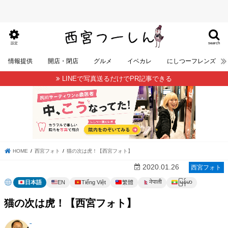
search
設定
情報提供
開店・閉店
グルメ
イベカレ
にしつーフレンズ
LINEで写真送るだけでPR記事できる
HOME
西宮フォト
猫の次は虎！【西宮フォト】
2020.01.26
西宮フォト
မြန်မာ
नेपाली
日本語
EN
Tiếng Việt
繁體
猫の次は虎！【西宮フォト】