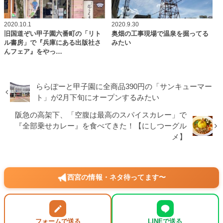
2020.10.1
2020.9.30
旧国道ぞい甲子園六番町の「リト
奥畑の工事現場で温泉を掘ってる
ル書房」で『兵庫にある出版社さ
みたい
んフェア』をやっ…
ららぽーと甲子園に全商品390円の「サンキューマー
ト」が2月下旬にオープンするみたい
阪急の高架下、「空腹は最高のスパイスカレー」で
『全部乗せカレー』を食べてきた！【にしつーグル
メ】
西宮の情報・ネタ待ってます〜
フォームで送る
LINEで送る