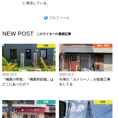
に発信している。
プロフィール
NEW POST
このライターの最新記事
特集
開店・閉店
2020.10.5
2020.10.2
「鳴尾小学校」「鳴尾村役場」は
今津の「カメリーノ」が改装工事
どこにあったの？
をしてる
話題
特集