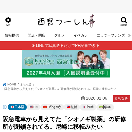
search
設定
情報提供
開店・閉店
グルメ
イベカレ
にしつーフレンズ
LINEで写真送るだけでPR記事できる
HOME
まちなみ
阪急電車から見えてた「シオノギ製薬」の研修所が閉鎖されてる。尼崎に移転みたい
2020.02.06
まちなみ
မြန်မာ
नेपाली
日本語
EN
Tiếng Việt
繁體
阪急電車から見えてた「シオノギ製薬」の研修
所が閉鎖されてる。尼崎に移転みたい