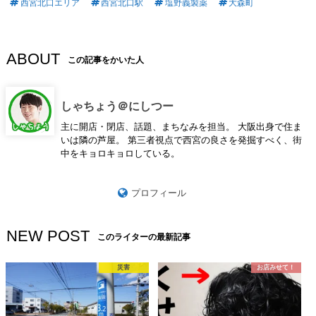
西宮北口エリア
西宮北口駅
塩野義製薬
大森町
ABOUT
この記事をかいた人
しゃちょう＠にしつー
主に開店・閉店、話題、まちなみを担当。 大阪出身で住ま
いは隣の芦屋。 第三者視点で西宮の良さを発掘すべく、街
中をキョロキョロしている。
プロフィール
NEW POST
このライターの最新記事
災害
お店みせて！