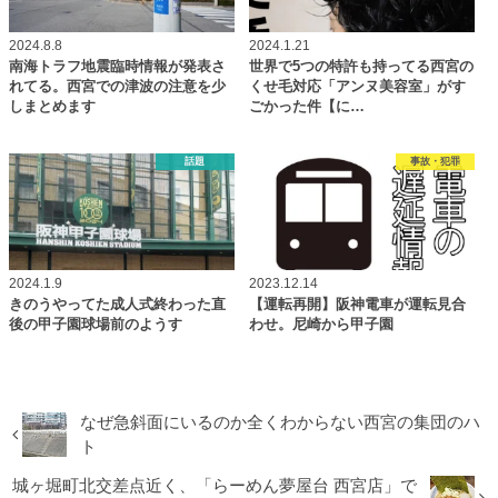
2024.8.8
2024.1.21
南海トラフ地震臨時情報が発表さ
世界で5つの特許も持ってる西宮の
れてる。西宮での津波の注意を少
くせ毛対応「アンヌ美容室」がす
しまとめます
ごかった件【に…
話題
事故・犯罪
2024.1.9
2023.12.14
きのうやってた成人式終わった直
【運転再開】阪神電車が運転見合
後の甲子園球場前のようす
わせ。尼崎から甲子園
なぜ急斜面にいるのか全くわからない西宮の集団のハ
ト
城ヶ堀町北交差点近く、「らーめん夢屋台 西宮店」で