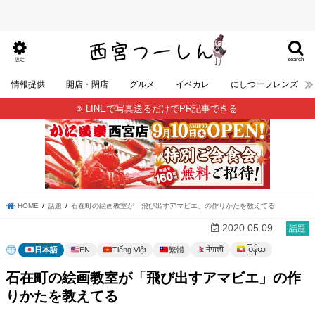
search
設定
情報提供
開店・閉店
グルメ
イベカレ
にしつーフレンズ
LINEで写真送るだけでPR記事できる
HOME
話題
石在町の絵画教室が「飛び出すアマビエ」の作りかたを教えてる
2020.05.09
話題
မြန်မာ
नेपाली
日本語
EN
Tiếng Việt
繁體
石在町の絵画教室が「飛び出すアマビエ」の作
りかたを教えてる