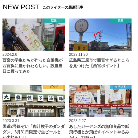
NEW POST
このライターの最新記事
話題
話題
2024.2.6
2023.11.30
西宮の学生たちが作った自販機が
広島県三原市で西宮すぎるところ
西宮浜に置かれたらしい。設置当
を見つけた【西宮ポイント】
日に買ってみた
グルメ
イベント
2023.3.31
2023.2.27
国道2号線ぞい「肉汁餃子のダンダ
あしたガーデンズの無印良品で紙
ダン」3月31日限定で生ビールと
飛行機とか飛ばすイベントやるみ
か半額らしい
たい。13時～1…