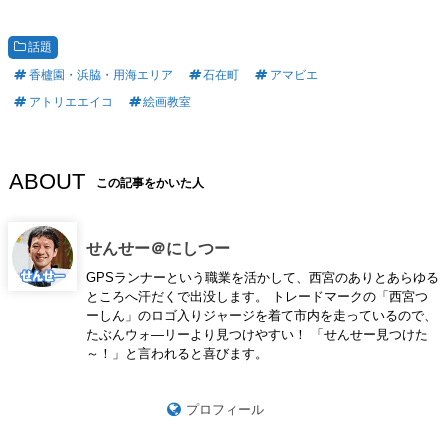
話題
香櫨園・浜脇・用海エリア
石在町
アマビエ
アトリエエイコ
絵画教室
ABOUT
この記事をかいた人
せんせー＠にしつー
GPSランナーという職業を活かして、西宮のありとあらゆる
ところへ汗だくで出没します。 トレードマークの「西宮つ
ーしん」のロゴ入りジャージを着て市内を走っているので、
たぶんウォ―リーより見つけやすい！ 「せんせー見つけた
～！」と言われると喜びます。
プロフィール