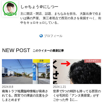
しゃちょう＠にしつー
主に開店・閉店、話題、まちなみを担当。 大阪出身で住ま
いは隣の芦屋。 第三者視点で西宮の良さを発掘すべく、街
中をキョロキョロしている。
プロフィール
NEW POST
このライターの最新記事
災害
お店みせて！
2024.8.8
2024.1.21
南海トラフ地震臨時情報が発表さ
世界で5つの特許も持ってる西宮の
れてる。西宮での津波の注意を少
くせ毛対応「アンヌ美容室」がす
しまとめます
ごかった件【に…