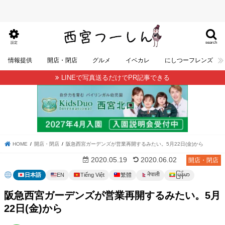
search
設定
情報提供
開店・閉店
グルメ
イベカレ
にしつーフレンズ
LINEで写真送るだけでPR記事できる
HOME
開店・閉店
阪急西宮ガーデンズが営業再開するみたい。5月22日(金)から
2020.05.19
2020.06.02
開店・閉店
မြန်မာ
नेपाली
日本語
EN
Tiếng Việt
繁體
阪急西宮ガーデンズが営業再開するみたい。5月
22日(金)から