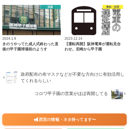
話題
事故・犯罪
2024.1.9
2023.12.14
きのうやってた成人式終わった直
【運転再開】阪神電車が運転見合
後の甲子園球場前のようす
わせ。尼崎から甲子園
政府配布の布マスクなどが不要な方向けに有効活用し
てくれるらしい
コロワ甲子園の営業がほぼ再開してる
西宮の情報・ネタ待ってます〜