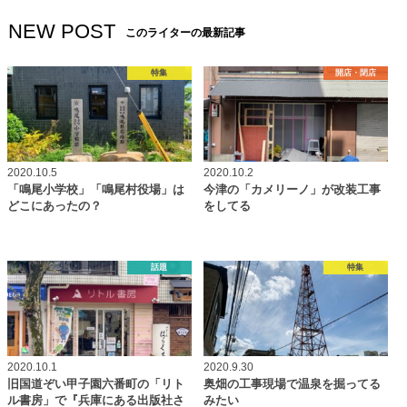
NEW POST
このライターの最新記事
特集
開店・閉店
2020.10.5
2020.10.2
「鳴尾小学校」「鳴尾村役場」は
今津の「カメリーノ」が改装工事
どこにあったの？
をしてる
話題
特集
2020.10.1
2020.9.30
旧国道ぞい甲子園六番町の「リト
奥畑の工事現場で温泉を掘ってる
ル書房」で『兵庫にある出版社さ
みたい