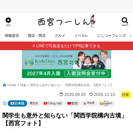
search
設定
情報提供
開店・閉店
グルメ
イベカレ
にしつーフレンズ
LINEで写真送るだけでPR記事できる
HOME
特集
関学生も意外と知らない「関西学院構内古墳」【西宮フォト】
2020.09.20
2025.11.15
特集
မြန်မာ
नेपाली
日本語
EN
Tiếng Việt
繁體
関学生も意外と知らない「関西学院構内古墳」
【西宮フォト】