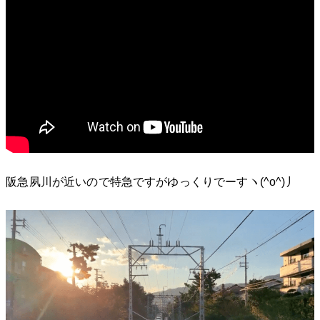
阪急夙川が近いので特急ですがゆっくりでーすヽ(^o^)丿