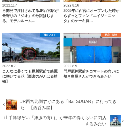
2022.11.4
2022.8.16
再開発で注目されてるJR西宮駅が
2005年に西宮にオープンした時か
最寄りの「ジオ」の分譲はじま
らずっとファン『エイジ・ニッ
る。モデルルーム…
タ』のケーキ買…
西宮フォト
開店・閉店
2022.8.7
2022.8.5
こんなに暑くても夙川駅前で綺麗
門戸厄神駅前チコマートの向いに
に咲いてる花【西宮のがんばる植
焼き鳥屋さんができるみたい
物】
JR西宮北側すぐにある『Bar SUGAR』に行ってき
た 【西呑み屋】
山手幹線ぞい「洋服の青山」が来年の春くらいに閉店
するみたい