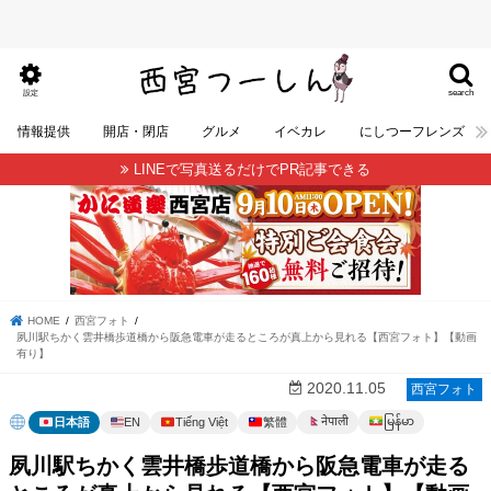
search
設定
情報提供
開店・閉店
グルメ
イベカレ
にしつーフレンズ
LINEで写真送るだけでPR記事できる
HOME
西宮フォト
夙川駅ちかく雲井橋歩道橋から阪急電車が走るところが真上から見れる【西宮フォト】【動画
有り】
2020.11.05
西宮フォト
မြန်မာ
नेपाली
日本語
EN
Tiếng Việt
繁體
夙川駅ちかく雲井橋歩道橋から阪急電車が走る