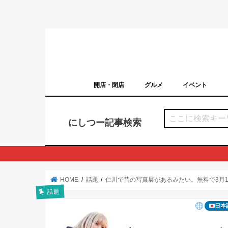
開店・閉店
グルメ
イベント
西宮の開店・閉店まとめ（日付順）
西宮市のイベン
にしつー記事検索
HOME
話題
仁川で昔の写真展があるみたい。無料で3月1
話題
日本