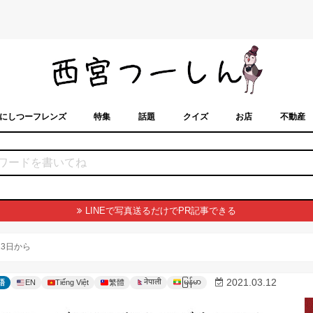
にしつーフレンズ
特集
話題
クイズ
お店
不動産
トカレンダー
「西宮スポット」に載せるには？
まちなみ
LINEで写真送るだけでPR記事できる
3日から
မြန်မာ
2021.03.12
नेपाली
語
EN
Tiếng Việt
繁體