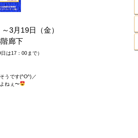
）～3月19日（金）
3階廊下
9日は17：00まで）
うです(^O^)／
よねぇ〜