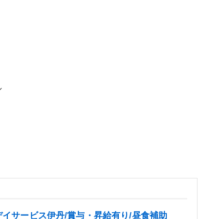
／
デイサービス伊丹/賞与・昇給有り/昼食補助