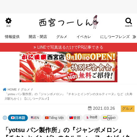
search
設定
情報提供
開店・閉店
グルメ
イベカレ
にしつーフレンズ
LINEで写真送るだけでPR記事できる
HOME
グルメ
「yotsu パン製作所」の『ジャンボメロン』『チキンとインゲンのタルティーヌ』など（久寿
川駅ちかく）【にしつーグルメ】
2021.03.26
グルメ
မြန်မာ
नेपाली
日本語
EN
Tiếng Việt
繁體
「yotsu パン製作所」の『ジャンボメロン』