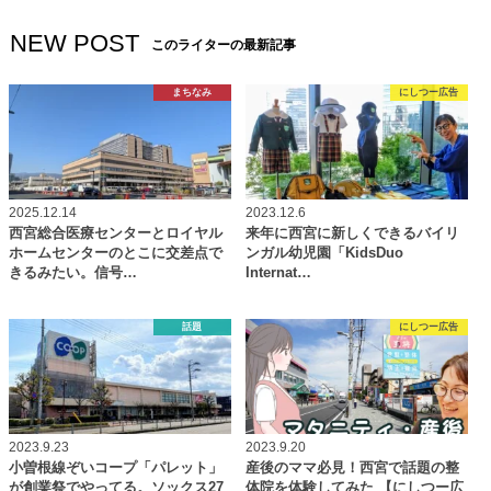
NEW POST
このライターの最新記事
まちなみ
にしつー広告
2025.12.14
2023.12.6
西宮総合医療センターとロイヤル
来年に西宮に新しくできるバイリ
ホームセンターのとこに交差点で
ンガル幼児園「KidsDuo
きるみたい。信号…
Internat…
話題
にしつー広告
2023.9.23
2023.9.20
小曽根線ぞいコープ「パレット」
産後のママ必見！西宮で話題の整
が創業祭でやってる。ソックス27
体院を体験してみた 【にしつー広