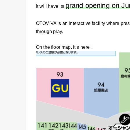
grand opening on Ju
It will have its
OTOVIVA is an interactive facility where pr
through play.
On the floor map, it’s here ↓