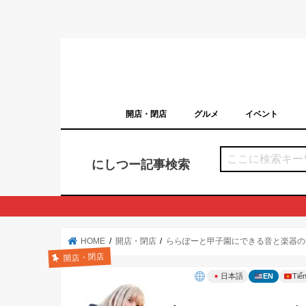
開店・閉店
グルメ
イベント
西宮の開店・閉店まとめ（日付順）
西宮市のイベン
にしつー記事検索
HOME
開店・閉店
ららぽーと甲子園にできる音と楽器のテ
開店・閉店
日本語
EN
Tiến