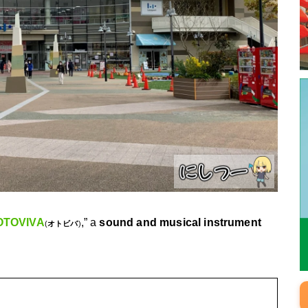
OTOVIVA
,” a
sound and musical instrument
(
オトビバ
)