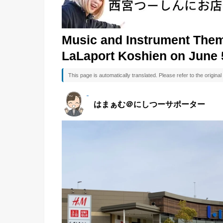
Music and Instrument Them
LaLaport Koshien on June 5
This page is automatically translated. Please refer to the origin
はまぁむ＠にしつーサポーター