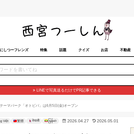
にしつーフレンズ
特集
話題
クイズ
お店
不動産
トカレンダー
「西宮スポット」に載せるには？
まちなみ
LINEで写真送るだけでPR記事できる
ーマパーク「オトビバ」は6月5日(金)オープン
မြန်မာ
2026.04.27
2026.05.01
नेपाली
g Việt
繁體