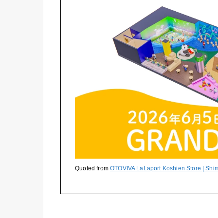
Quoted from
OTOVIVA LaLaport Koshien Store | Sh