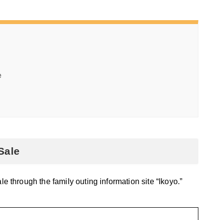
e
Sale
le through the family outing information site “Ikoyo.”