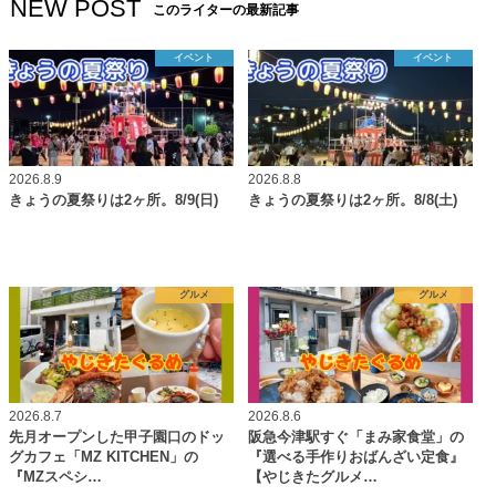
NEW POST
このライターの最新記事
イベント
イベント
2026.8.9
2026.8.8
きょうの夏祭りは2ヶ所。8/9(日)
きょうの夏祭りは2ヶ所。8/8(土)
グルメ
グルメ
2026.8.7
2026.8.6
先月オープンした甲子園口のドッ
阪急今津駅すぐ「まみ家食堂」の
グカフェ「MZ KITCHEN」の
『選べる手作りおばんざい定食』
『MZスペシ…
【やじきたグルメ…