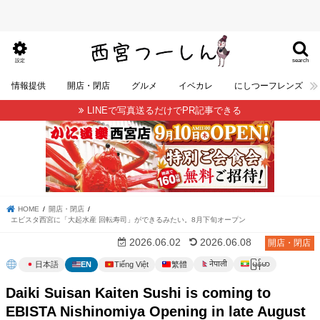
search
設定
情報提供
開店・閉店
グルメ
イベカレ
にしつーフレンズ
LINEで写真送るだけでPR記事できる
HOME
開店・閉店
エビスタ西宮に「大起水産 回転寿司」ができるみたい。8月下旬オープン
2026.06.02
2026.06.08
開店・閉店
မြန်မာ
नेपाली
日本語
EN
Tiếng Việt
繁體
Daiki Suisan Kaiten Sushi is coming to
EBISTA Nishinomiya Opening in late August