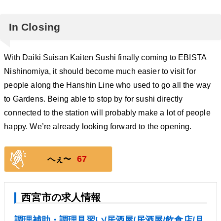
In Closing
With Daiki Suisan Kaiten Sushi finally coming to EBISTA
Nishinomiya, it should become much easier to visit for
people along the Hanshin Line who used to go all the way
to Gardens. Being able to stop by for sushi directly
connected to the station will probably make a lot of people
happy. We’re already looking forward to the opening.
67
へぇ〜
西宮市の求人情報
調理補助・調理見習い/居酒屋/居酒屋/飲食店/月