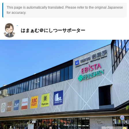
This page is automatically translated. Please refer to the original Japanese
for accuracy.
はまぁむ＠にしつーサポーター