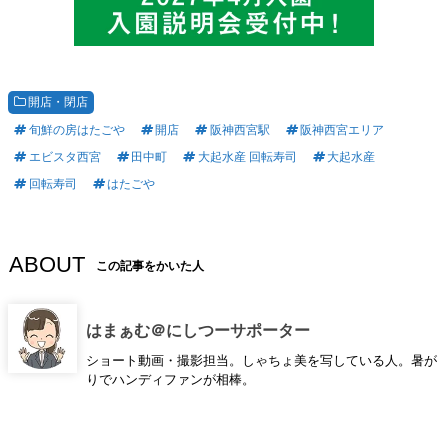
開店・閉店
旬鮮の房はたごや
開店
阪神西宮駅
阪神西宮エリア
エビスタ西宮
田中町
大起水産 回転寿司
大起水産
回転寿司
はたごや
ABOUT
この記事をかいた人
はまぁむ＠にしつーサポーター
ショート動画・撮影担当。しゃちょ美を写している人。暑が
りでハンディファンが相棒。