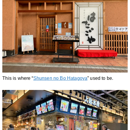
This is where “
Shunsen no Bo Hatagoya
” used to be.