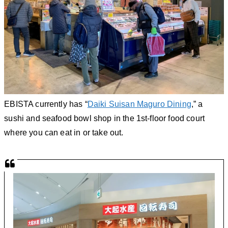
EBISTA currently has “
Daiki Suisan Maguro Dining
,” a
sushi and seafood bowl shop in the 1st-floor food court
where you can eat in or take out.