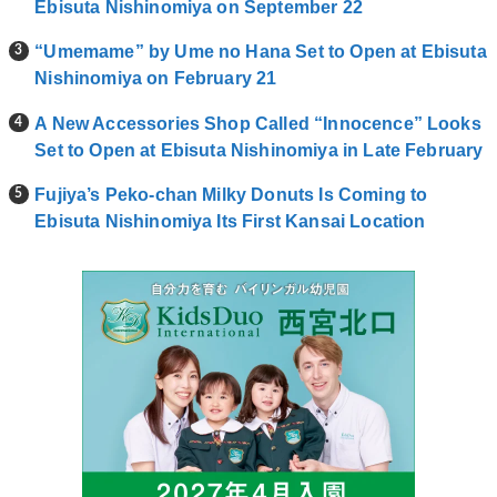
Ebisuta Nishinomiya on September 22
“Umemame” by Ume no Hana Set to Open at Ebisuta
Nishinomiya on February 21
A New Accessories Shop Called “Innocence” Looks
Set to Open at Ebisuta Nishinomiya in Late February
Fujiya’s Peko-chan Milky Donuts Is Coming to
Ebisuta Nishinomiya Its First Kansai Location