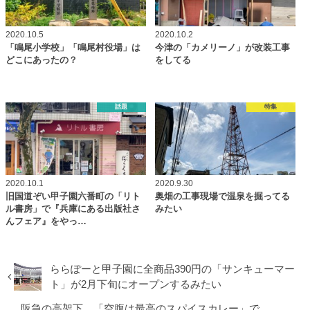
2020.10.5
2020.10.2
「鳴尾小学校」「鳴尾村役場」は
今津の「カメリーノ」が改装工事
どこにあったの？
をしてる
話題
特集
2020.10.1
2020.9.30
旧国道ぞい甲子園六番町の「リト
奥畑の工事現場で温泉を掘ってる
ル書房」で『兵庫にある出版社さ
みたい
んフェア』をやっ…
ららぽーと甲子園に全商品390円の「サンキューマー
ト」が2月下旬にオープンするみたい
阪急の高架下、「空腹は最高のスパイスカレー」で