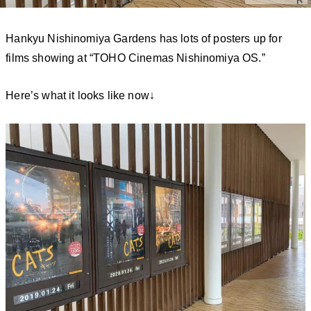
Hankyu Nishinomiya Gardens has lots of posters up for
films showing at “TOHO Cinemas Nishinomiya OS.”
Here’s what it looks like now↓