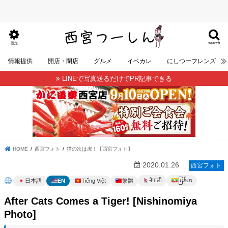
search
設定
情報提供
開店・閉店
グルメ
イベカレ
にしつーフレンズ
LINEで写真送るだけでPR記事できる
HOME
西宮フォト
猫の次は虎！【西宮フォト】
2020.01.26
西宮フォト
မြန်မာ
नेपाली
日本語
EN
Tiếng Việt
繁體
After Cats Comes a Tiger! [Nishinomiya
Photo]