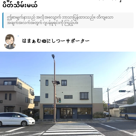
ပိတ်သိမ်းမယ်
ဤစာမျက်နှာသည် အလိုအလျောက် ဘာသာပြန်ထားသည်။ တိကျသော
အချက်အလက်အတွက် ဂျပန်မူရင်းကို ကြည့်ပါ။
はまぁむ＠にしつーサポーター