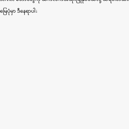
မြေပုံမှာ ဒီနေရာပါ↓