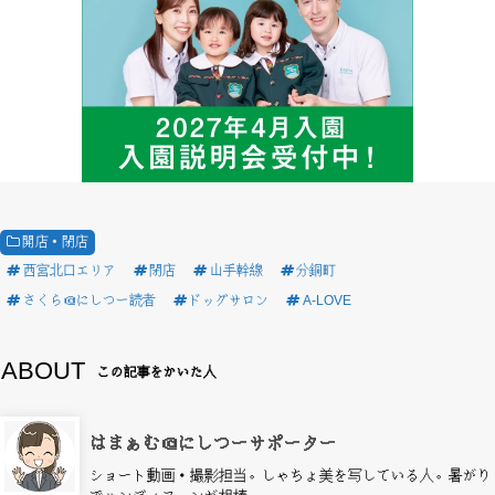
開店・閉店
西宮北口エリア
閉店
山手幹線
分銅町
さくら＠にしつー読者
ドッグサロン
A-LOVE
ABOUT
この記事をかいた人
はまぁむ＠にしつーサポーター
ショート動画・撮影担当。しゃちょ美を写している人。暑がり