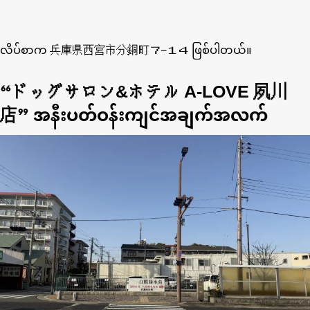
လိပ်စာက 兵庫県西宮市分銅町７−１４ ဖြစ်ပါတယ်။
“ドッグサロン&ホテル A-LOVE 夙川
店” အနီးပတ်ဝန်းကျင်အချက်အလက်