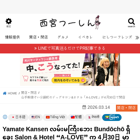
search
設定
情報提供
開店・閉店
グルメ
イベカレ
にしつーフレンズ
LINEで写真送るだけでPR記事できる
開店・閉店
HOME
山手幹線ぞい分銅町のドッグサロン&ホテル「A-LOVE」が4月30日で閉店
開店・閉店
2026.03.14
日本語
EN
Tiếng Việt
繁體
မြန်မာ
नेपाली
Yamate Kansen လမ်းမကြီးဘေး Bundōchō ရှိ
ခွေး Salon & Hotel “A-LOVE” က 4月30日 မှာ