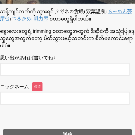
ဆန့်ကျင်ဘက်ကို သွားရင် メガネの愛眼၊ 双葉温泉၊
らーめん夢
屋台
၊
つるかめ
၊
魁力屋
စတာတွေရှိပါတယ်။
ခွေးလေးတွေရဲ့ trimming စတာတွေအတွက် ဒီဆိုင်ကို အသုံးပြုနေ
သူတွေအတွက်တော့ ပိတ်သွားမယ့်သတင်းက စိတ်မကောင်းစရာ
ပါပဲ။
思い出があれば書いてね↓
ニックネーム
必須