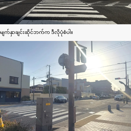
မျက်နှာချင်းဆိုင်ဘက်က ဒီလိုပုံစံပါ။