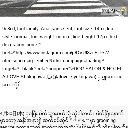
9c8cd; font-family: Arial,sans-serif; font-size: 14px; font-
style: normal; font-weight: normal; line-height: 17px; text-
decoration: none;”
href=”https://www.instagram.com/p/DVUl8zcE_Fs/?
utm_source=ig_embed&utm_campaign=loading”
target=”_blank” rel=”noopener”>DOG SALON & HOTEL
A-LOVE Shukugawa 店(@alove_syukugawa) မှ မျှဝေထား
သော ပို့စ်
4月30日(木) မှစပြီး ပိတ်သွားမယ်လို့ ဆိုပါတယ်။ ပိတ်ပြီးနောက်
မှာတော့ အနီးအနားရှိ ဆက်စပ်ဆိုင် “ペテモ” မှာ grooming
service စတာတွေကို ဆက်လက်အသုံးပြုနိုင်မယ်လို့ သိရပါတယ်။