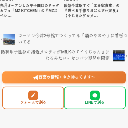
2026.8.7
2026.8.6
先月オープンした甲子園口のドッグ
阪急今津駅すぐ「まみ家食堂」の
カフェ「MZ KITCHEN」の『MZス
『選べる手作りおばんざい定食』
ペシ…
【やじきたグルメ…
コーナン今津2号館でつくってる「酒のやまや」に看板つ
いてる
阪神甲子園駅の接近メロディがM!LKの『イイじゃん』に
なるみたい。センバツ期間中限定
西宮の情報・ネタ待ってます〜
フォームで送る
LINEで送る