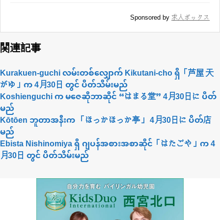
Sponsored by
求人ボックス
関連記事
Kurakuen-guchi လမ်းတစ်လျှောက် Kikutani-cho ရှိ「芦屋 天
がゆ」က 4月30日 တွင် ပိတ်သိမ်းမည်
Koshienguchi က မဇေဆိုဘာဆိုင် “はまる堂” 4月30日に ပိတ်
မည်
Kōtōen ဘူတာအနီးက 「ほっかほっか亭」 4月30日に ပိတ်店
မည်
Ebista Nishinomiya ရှိ ဂျပန်အစားအစာဆိုင်「はたごや」က 4
月30日 တွင် ပိတ်သိမ်းမည်