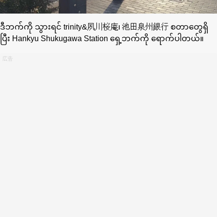
ဒီဘက်ကို သွားရင် trinity&夙川桜庵၊ 池田泉州銀行 စတာတွေရှိ
ပြီး Hankyu Shukugawa Station ရှေ့ဘက်ကို ရောက်ပါတယ်။