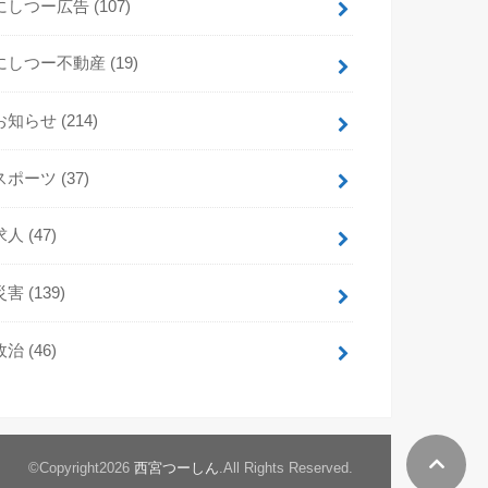
にしつー広告
(107)
にしつー不動産
(19)
お知らせ
(214)
スポーツ
(37)
求人
(47)
災害
(139)
政治
(46)
©Copyright2026
西宮つーしん
.All Rights Reserved.