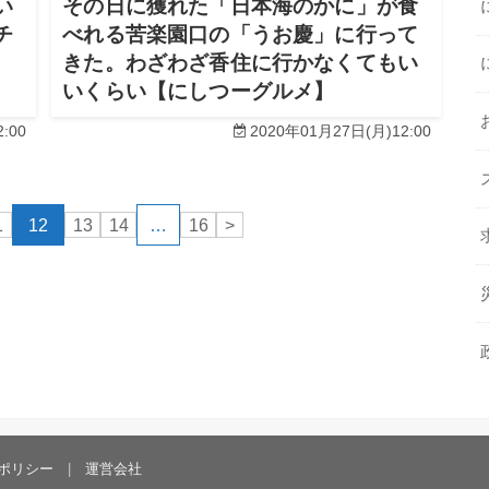
い
その日に獲れた「日本海のかに」が食
チ
べれる苦楽園口の「うお慶」に行って
きた。わざわざ香住に行かなくてもい
いくらい【にしつーグルメ】
:00
2020年01月27日(月)12:00
1
12
13
14
…
16
>
ポリシー
運営会社