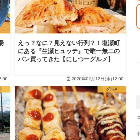
揚
えっ？なに？見えない行列？！塩瀬町
にある『生瀬ヒュッテ』で唯一無二の
パン買ってきた【にしつーグルメ】
:00
2020年02月12日(水)12:00
メ
グルメ