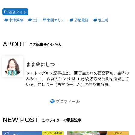
西宮フォト
中津浜線
仁川・甲東園エリア
公衆電話
段上町
ABOUT
この記事をかいた人
まま＠にしつー
フォト・グルメ記事担当。 西宮生まれの西宮育ち、生粋の
みやっこ。 西宮のシンボル甲山がある森林公園を溺愛して
いる。にしつー（西宮つーしん）の自然担当員。
プロフィール
NEW POST
このライターの最新記事
にしつー不動産
グルメ