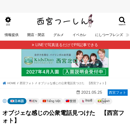
search
設定
情報提供
開店・閉店
グルメ
イベカレ
にしつーフレンズ
LINEで写真送るだけでPR記事できる
HOME
西宮フォト
オブジェな感じの公衆電話見つけた 【西宮フォト】
2021.05.25
西宮フォト
မြန်မာ
नेपाली
日本語
EN
Tiếng Việt
繁體
オブジェな感じの公衆電話見つけた 【西宮フ
ォト】