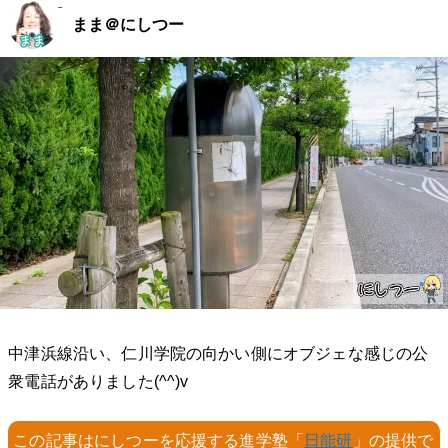
まま＠にしつー
中津浜線沿い、仁川学院の向かい側にオブジェな感じの公
衆電話がありました(^^)v
この記事はにしつーを応援する進学塾「
日能研
」の提供で