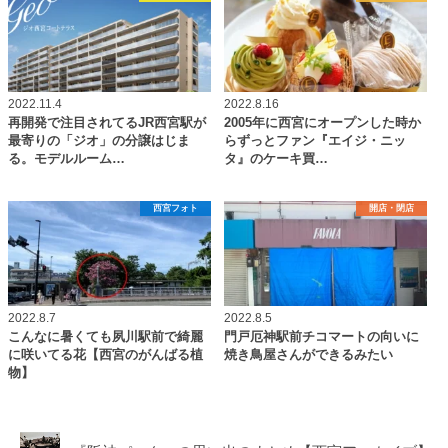
2022.11.4
2022.8.16
再開発で注目されてるJR西宮駅が
2005年に西宮にオープンした時か
最寄りの「ジオ」の分譲はじま
らずっとファン『エイジ・ニッ
る。モデルルーム…
タ』のケーキ買…
西宮フォト
開店・閉店
2022.8.7
2022.8.5
こんなに暑くても夙川駅前で綺麗
門戸厄神駅前チコマートの向いに
に咲いてる花【西宮のがんばる植
焼き鳥屋さんができるみたい
物】