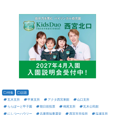
特集
話題
瓦木支所
甲東支所
アクタ西宮東館
山口支所
ららぽーと甲子園
期日前投票
鳴尾支所
瓦木公民館
にしつーハウツー
兵庫県知事選挙
西宮市市役所
塩瀬支所