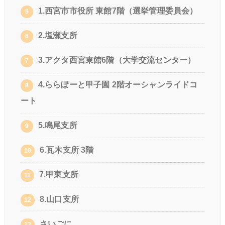
1.西宮市市役所 東館7階（選挙管理委員会）
5
2.塩瀬支所
6
3.アクタ西宮東館6階（大学交流センター）
7
4.ららぽーと甲子園 2階オーシャンライドコ
8
ート
5.鳴尾支所
9
6.瓦木支所 3階
10
7.甲東支所
11
8.山口支所
12
さいごに
13