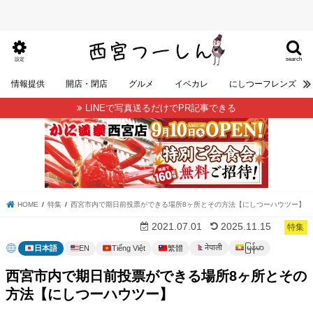
search
設定
情報提供
開店・閉店
グルメ
イベカレ
にしつーフレンズ
LINEで写真送るだけでPR記事できる
HOME
特集
西宮市内で期日前投票ができる場所8ヶ所とその方法【にしつーハウツー】
2021.07.01
2025.11.15
特集
မြန်မာ
नेपाली
日本語
EN
Tiếng Việt
繁體
西宮市内で期日前投票ができる場所8ヶ所とその
方法【にしつーハウツー】