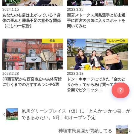
2024.1.15
2023.3.25
あなたの右肩は上がっている？身
西宮ストークス川島選手と杉山選
体の歪みと睡眠不足の意外な関係
手に西宮のお気に入りスポットを
【にしつー広告】
聞いてみた
特集
にしつー広告
2023.2.28
2023.2.18
JR西宮駅から西宮市立中央体育館
ドン・キホーテにできた「金のと
に行くまでのおすすめランチ5選
りから」でからあげ買って六湛寺
?
公園でピクニック…
夙川グリーンプレイス（仮）に「とんかつ かつ喜」が
できるみたい。9月上旬オープン予定
神垣市民農園が閉鎖してる