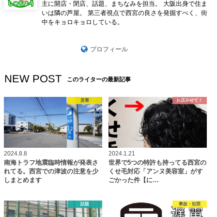
主に開店・閉店、話題、まちなみを担当。 大阪出身で住ま
いは隣の芦屋。 第三者視点で西宮の良さを発掘すべく、街
中をキョロキョロしている。
プロフィール
NEW POST
このライターの最新記事
災害
お店みせて！
2024.8.8
2024.1.21
南海トラフ地震臨時情報が発表さ
世界で5つの特許も持ってる西宮の
れてる。西宮での津波の注意を少
くせ毛対応「アンヌ美容室」がす
しまとめます
ごかった件【に…
話題
事故・犯罪