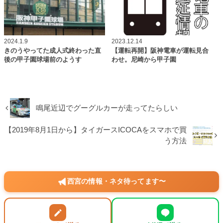
2024.1.9
2023.12.14
きのうやってた成人式終わった直
【運転再開】阪神電車が運転見合
後の甲子園球場前のようす
わせ。尼崎から甲子園
鳴尾近辺でグーグルカーが走ってたらしい
【2019年8月1日から】タイガースICOCAをスマホで買
う方法
西宮の情報・ネタ待ってます〜