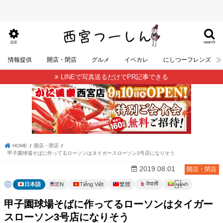
search
設定
情報提供
開店・閉店
グルメ
イベカレ
にしつーフレンズ
LINEで写真送るだけでPR記事できる
HOME
開店・閉店
甲子園球場そばに作ってるローソンはタイガースローソン3号店になりそう
2019.08.01
開店・閉店
မြန်မာ
नेपाली
日本語
EN
Tiếng Việt
繁體
甲子園球場そばに作ってるローソンはタイガー
スローソン3号店になりそう