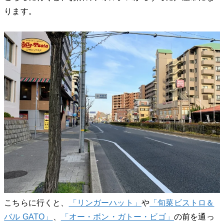
ります。
こちらに行くと、
「リンガーハット」
や
「旬菜ビストロ＆
バル GATO」
、
「オー・ボン・ガトー・ビゴ」
の前を通っ