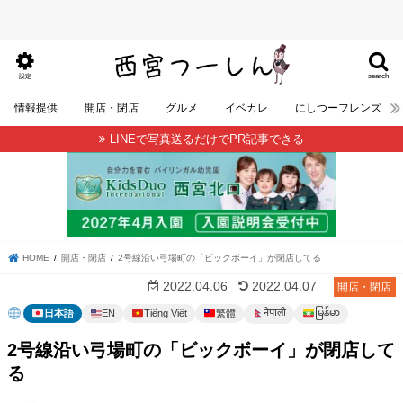
search
設定
情報提供
開店・閉店
グルメ
イベカレ
にしつーフレンズ
LINEで写真送るだけでPR記事できる
HOME
開店・閉店
2号線沿い弓場町の「ビックボーイ」が閉店してる
2022.04.06
2022.04.07
開店・閉店
မြန်မာ
नेपाली
日本語
EN
Tiếng Việt
繁體
2号線沿い弓場町の「ビックボーイ」が閉店して
る