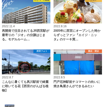
2022.11.4
2022.8.16
再開発で注目されてるJR西宮駅が
2005年に西宮にオープンした時か
最寄りの「ジオ」の分譲はじま
らずっとファン『エイジ・ニッ
る。モデルルーム…
タ』のケーキ買…
西宮フォト
開店・閉店
2022.8.7
2022.8.5
こんなに暑くても夙川駅前で綺麗
門戸厄神駅前チコマートの向いに
に咲いてる花【西宮のがんばる植
焼き鳥屋さんができるみたい
物】