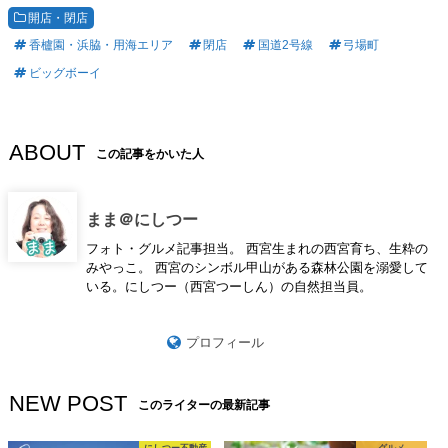
開店・閉店
香櫨園・浜脇・用海エリア
閉店
国道2号線
弓場町
ビッグボーイ
ABOUT
この記事をかいた人
まま＠にしつー
フォト・グルメ記事担当。 西宮生まれの西宮育ち、生粋の
みやっこ。 西宮のシンボル甲山がある森林公園を溺愛して
いる。にしつー（西宮つーしん）の自然担当員。
プロフィール
NEW POST
このライターの最新記事
にしつー不動産
グルメ