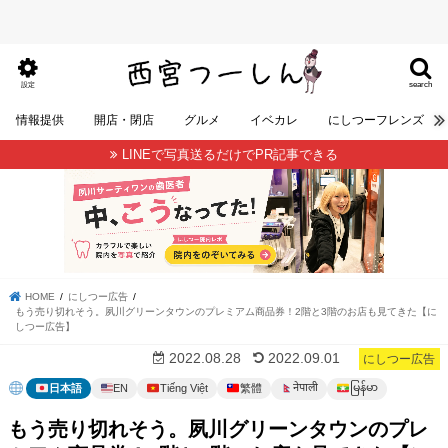
search
設定
情報提供
開店・閉店
グルメ
イベカレ
にしつーフレンズ
LINEで写真送るだけでPR記事できる
HOME
にしつー広告
もう売り切れそう。夙川グリーンタウンのプレミアム商品券！2階と3階のお店も見てきた【に
しつー広告】
2022.08.28
2022.09.01
にしつー広告
မြန်မာ
नेपाली
日本語
EN
Tiếng Việt
繁體
もう売り切れそう。夙川グリーンタウンのプレ