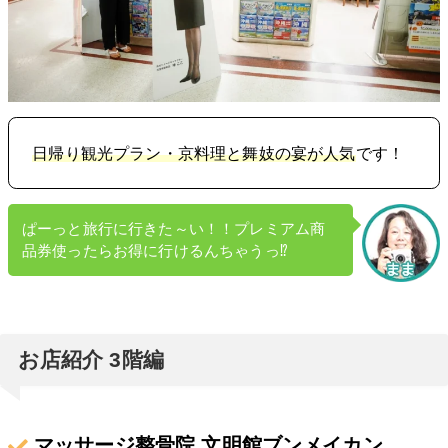
日帰り観光プラン・京料理と舞妓の宴が人気
です！
ぱーっと旅行に行きた～い！！プレミアム商
品券使ったらお得に行けるんちゃうっ⁉
お店紹介 3階編
マッサージ整骨院 文明館ブンメイカン