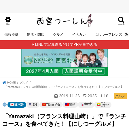
search
設定
情報提供
開店・閉店
グルメ
イベカレ
にしつーフレンズ
LINEで写真送るだけでPR記事できる
HOME
グルメ
「Yamazaki（フランス料理山崎）」で『ランチコース』を食べてきた！【にしつーグルメ】
2019.11.26
2025.11.16
グルメ
မြန်မာ
नेपाली
日本語
EN
Tiếng Việt
繁體
「Yamazaki（フランス料理山崎）」で『ランチ
コース』を食べてきた！【にしつーグルメ】