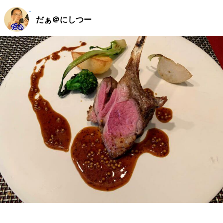
だぁ＠にしつー