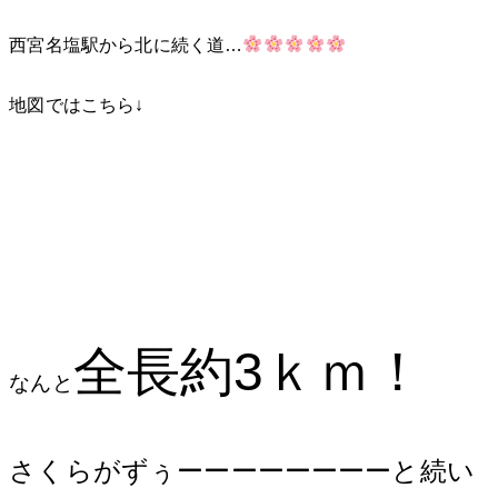
西宮名塩駅から北に続く道…
地図ではこちら↓
全長約3ｋｍ！
なんと
さくらがずぅーーーーーーーーと続い