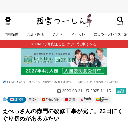
search
設定
情報提供
開店・閉店
グルメ
イベカレ
にしつーフレンズ
LINEで写真送るだけでPR記事できる
HOME
話題
えべっさんの赤門の改修工事が完了。23日にくぐり初めがあるみたい
2020.08.21
2025.11.15
話題
မြန်မာ
नेपाली
日本語
EN
Tiếng Việt
繁體
えべっさんの赤門の改修工事が完了。23日にく
ぐり初めがあるみたい