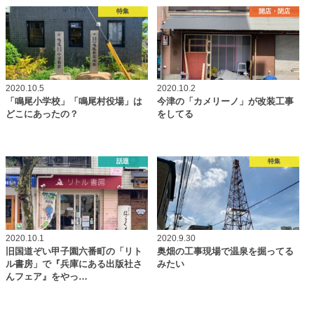
特集
開店・閉店
2020.10.5
2020.10.2
「鳴尾小学校」「鳴尾村役場」は
今津の「カメリーノ」が改装工事
どこにあったの？
をしてる
話題
特集
2020.10.1
2020.9.30
旧国道ぞい甲子園六番町の「リト
奥畑の工事現場で温泉を掘ってる
ル書房」で『兵庫にある出版社さ
みたい
んフェア』をやっ…