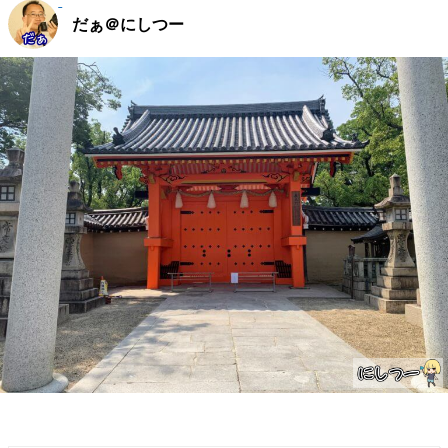
だぁ＠にしつー