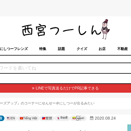
にしつーフレンズ
特集
話題
クイズ
お店
不動産
トカレンダー
「西宮スポット」に載せるには？
まちなみ
LINEで写真送るだけでPR記事できる
ーズアップ』のコーナーにせんせー＠にしつーが出るみたい
မြန်မာ
2020.08.24
नेपाली
語
EN
Tiếng Việt
繁體