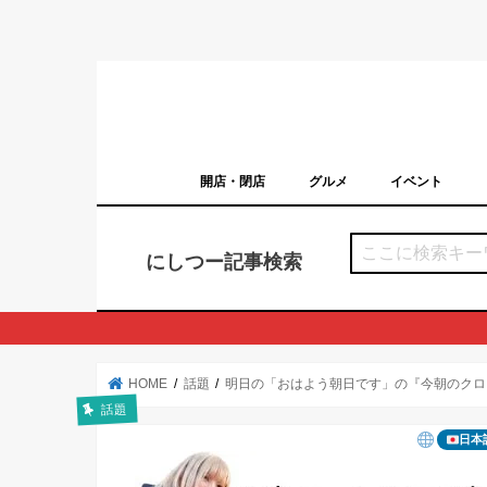
開店・閉店
グルメ
イベント
西宮の開店・閉店まとめ（日付順）
西宮市のイベン
にしつー記事検索
HOME
話題
明日の「おはよう朝日です」の『今朝のクロ
話題
日本