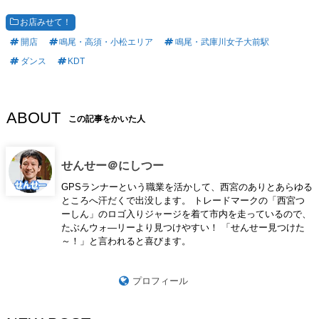
お店みせて！
開店
鳴尾・高須・小松エリア
鳴尾・武庫川女子大前駅
ダンス
KDT
ABOUT
この記事をかいた人
せんせー＠にしつー
GPSランナーという職業を活かして、西宮のありとあらゆる
ところへ汗だくで出没します。 トレードマークの「西宮つ
ーしん」のロゴ入りジャージを着て市内を走っているので、
たぶんウォ―リーより見つけやすい！ 「せんせー見つけた
～！」と言われると喜びます。
プロフィール