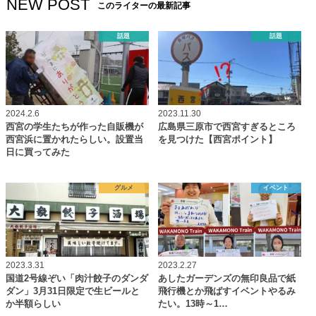
NEW POST
このライターの最新記事
話題
話題
2024.2.6
2023.11.30
西宮の学生たちが作った自販機が
広島県三原市で西宮すぎるところ
西宮浜に置かれたらしい。設置当
を見つけた【西宮ポイント】
日に買ってみた
グルメ
イベント
2023.3.31
2023.2.27
国道2号線ぞい「肉汁餃子のダンダ
あしたガーデンズの無印良品で紙
ダン」3月31日限定で生ビールと
飛行機とか飛ばすイベントやるみ
か半額らしい
たい。13時～1…