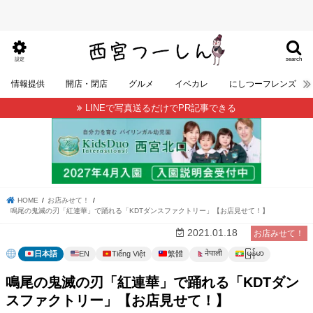
search
設定
情報提供
開店・閉店
グルメ
イベカレ
にしつーフレンズ
LINEで写真送るだけでPR記事できる
HOME
お店みせて！
鳴尾の鬼滅の刃「紅連華」で踊れる「KDTダンスファクトリー」【お店見せて！】
2021.01.18
お店みせて！
မြန်မာ
नेपाली
日本語
EN
Tiếng Việt
繁體
鳴尾の鬼滅の刃「紅連華」で踊れる「KDTダン
スファクトリー」【お店見せて！】