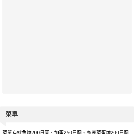
菜單
菜單有魷魚燒200日圓、加蛋250日圓、高麗菜蛋燒200日圓