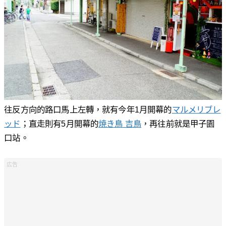
往反方向的路口馬上左轉，就有今年1月開幕的
マルメリブレ
ッド
；直走則有5月開幕的
焼き鳥 吉鳥
，再往前就是甲子園
口站。