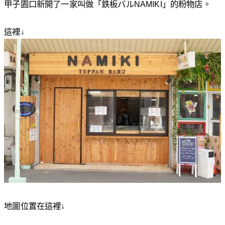
甲子園口新開了一家叫做「鉄板バルNAMIKI」的粉物店。
這裡↓
地圖位置在這裡↓