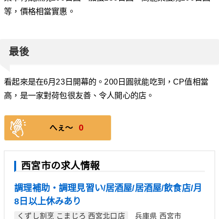
等，價格相當實惠。
最後
看起來是在6月23日開幕的。200日圓就能吃到，CP值相當
高，是一家對荷包很友善、令人開心的店。
0
へぇ〜
西宮市の求人情報
調理補助・調理見習い/居酒屋/居酒屋/飲食店/月
8日以上休みあり
くずし割烹 こまじろ 西宮北口店
兵庫県 西宮市