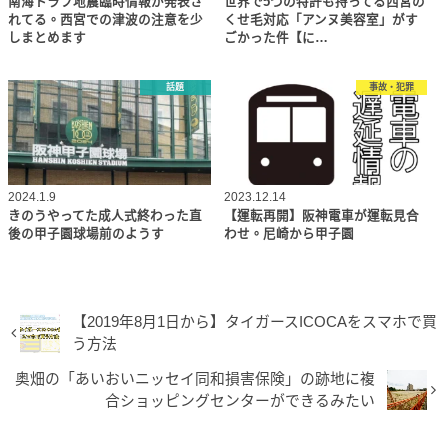
南海トラフ地震臨時情報が発表さ
世界で5つの特許も持ってる西宮の
れてる。西宮での津波の注意を少
くせ毛対応「アンヌ美容室」がす
しまとめます
ごかった件【に…
話題
事故・犯罪
2024.1.9
2023.12.14
きのうやってた成人式終わった直
【運転再開】阪神電車が運転見合
後の甲子園球場前のようす
わせ。尼崎から甲子園
【2019年8月1日から】タイガースICOCAをスマホで買
う方法
奥畑の「あいおいニッセイ同和損害保険」の跡地に複
合ショッピングセンターができるみたい