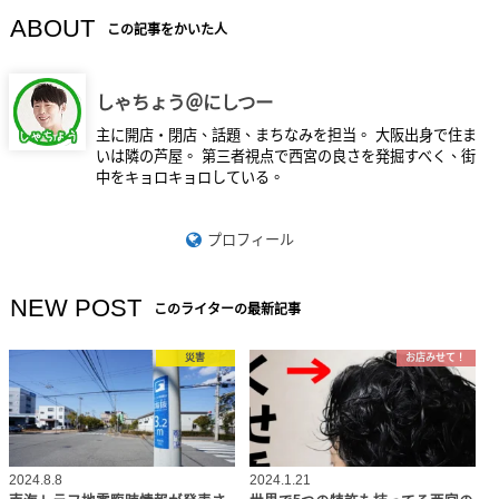
ABOUT
この記事をかいた人
しゃちょう＠にしつー
主に開店・閉店、話題、まちなみを担当。 大阪出身で住ま
いは隣の芦屋。 第三者視点で西宮の良さを発掘すべく、街
中をキョロキョロしている。
プロフィール
NEW POST
このライターの最新記事
災害
お店みせて！
2024.8.8
2024.1.21