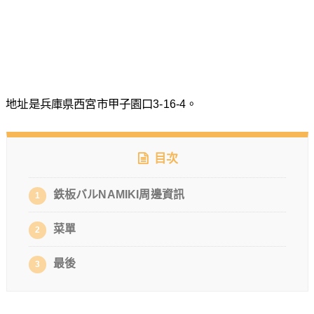
地址是兵庫県西宮市甲子園口3-16-4。
目次
鉄板バルNAMIKI周邊資訊
1
菜單
2
最後
3