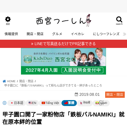
search
設定
情報提供
開店・閉店
グルメ
イベカレ
にしつーフレンズ
LINEで写真送るだけでPR記事できる
HOME
開店・閉店
甲子園口に「鉄板バルNAMIKI」って粉もん店ができてる。絆があったところ
2019.08.01
開店・閉店
မြန်မာ
नेपाली
日本語
EN
Tiếng Việt
繁體
甲子園口開了一家粉物店「鉄板バルNAMIKI」就
在原本絆的位置