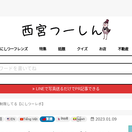
にしつーフレンズ
特集
話題
クイズ
お店
不動産
トカレンダー
「西宮スポット」に載せるには？
まちなみ
LINEで写真送るだけでPR記事できる
制限してる【にしつーレポ】
မြန်မာ
2023.01.09
नेपाली
語
EN
Tiếng Việt
繁體