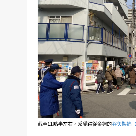
截至11點半左右，感覺得從金鍔的
谷矢製餡