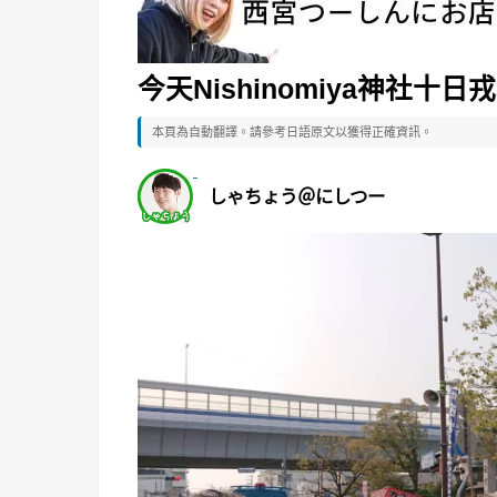
今天Nishinomiya神社
本頁為自動翻譯。請參考日語原文以獲得正確資訊。
しゃちょう＠にしつー