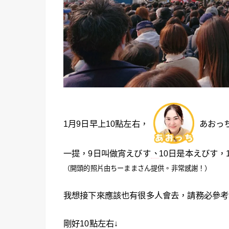
1月9日早上10點左右，
あおっち
一提，9日叫做宵えびす
、
10日是本えびす，
（開頭的照片由ちーままさん提供。非常感謝！）
我想接下來應該也有很多人會去，請務必參考
剛好10點左右↓