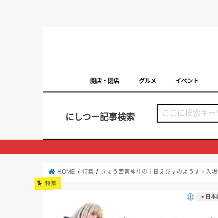
開店・閉店
グルメ
イベント
西宮の開店・閉店まとめ（日付順）
西宮市のイベン
にしつー記事検索
HOME
特集
きょう西宮神社の十日えびすのようす。入場
特集
日本