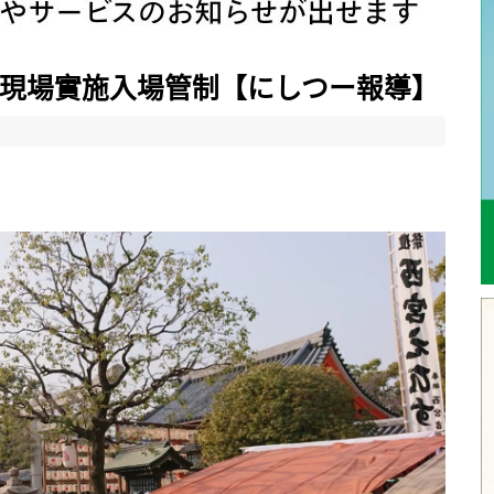
十日戎現場實施入場管制【にしつー報導】