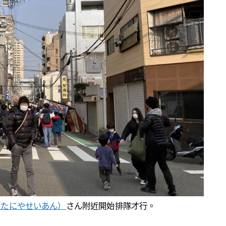
（たにやせいあん）
さん附近開始排隊才行。