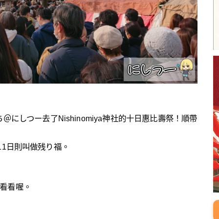
＠にしつー去了Nishinomiya神社的十日惠比壽祭！順帶
11日則叫做残り福。
看看喔。