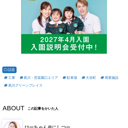
話題
工事
夙川・苦楽園口エリア
駐車場
大谷町
商業施設
夙川グリーンプレイス
ABOUT
この記事をかいた人
ひーちゃん＠にしつー