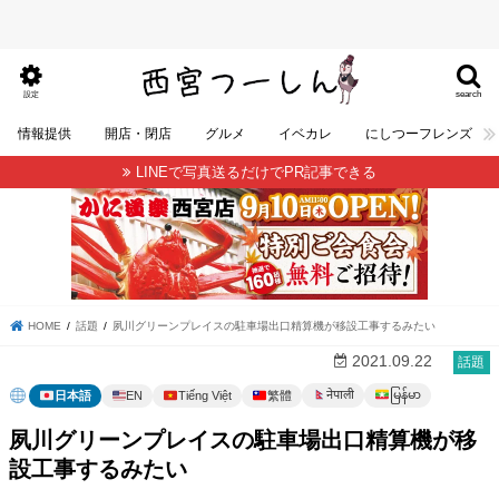
search
設定
情報提供
開店・閉店
グルメ
イベカレ
にしつーフレンズ
LINEで写真送るだけでPR記事できる
HOME
話題
夙川グリーンプレイスの駐車場出口精算機が移設工事するみたい
2021.09.22
話題
မြန်မာ
नेपाली
日本語
EN
Tiếng Việt
繁體
夙川グリーンプレイスの駐車場出口精算機が移
設工事するみたい