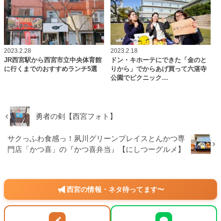
2023.2.28
2023.2.18
JR西宮駅から西宮市立中央体育館
ドン・キホーテにできた「金のと
に行くまでのおすすめランチ5選
りから」でからあげ買って六湛寺
公園でピクニック…
勇者の剣【西宮フォト】
サクっふわ食感っ！夙川グリーンプレイスとんかつ専
門店「かつ喜」の『かつ喜弁当』【にしつーグルメ】
西宮の情報・ネタ待ってます〜