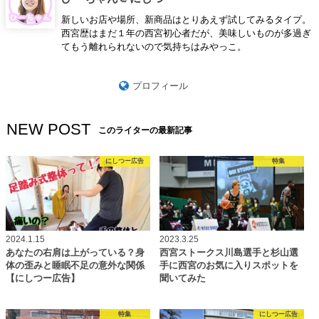
新しいお店や場所、新商品はとりあえず試してみるタイプ。
西宮歴はまだ１年の西宮初心者だが、美味しいものが多過ぎ
てもう離れられないので気持ちはみやっこ。
プロフィール
NEW POST
このライターの最新記事
にしつー広告
特集
2024.1.15
2023.3.25
あなたの右肩は上がっている？身
西宮ストークス川島選手と杉山選
体の歪みと睡眠不足の意外な関係
手に西宮のお気に入りスポットを
【にしつー広告】
聞いてみた
特集
にしつー広告