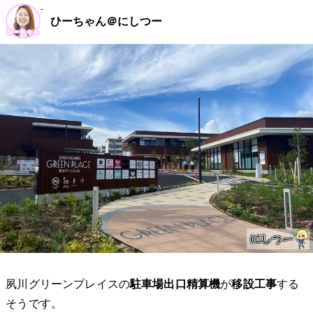
ひーちゃん＠にしつー
夙川グリーンプレイスの
駐車場出口精算機
が
移設工事
する
そうです。