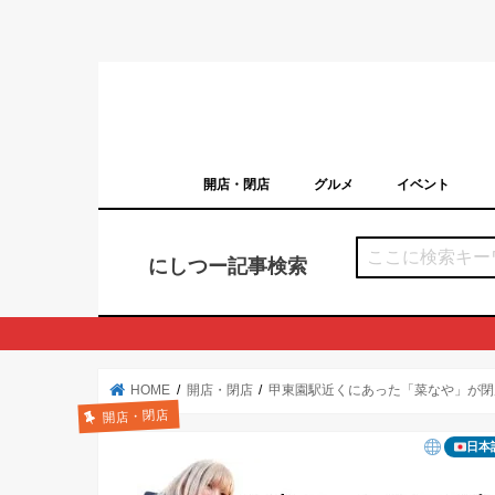
開店・閉店
グルメ
イベント
西宮の開店・閉店まとめ（日付順）
西宮市のイベン
にしつー記事検索
HOME
開店・閉店
甲東園駅近くにあった「菜なや」が閉
開店・閉店
日本