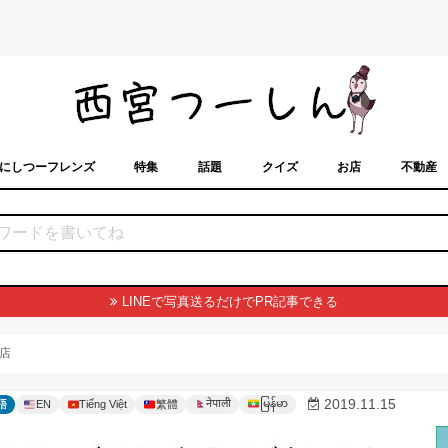
にしつーフレンズ
特集
話題
クイズ
お店
不動産
トカレンダー
「西宮スポット」に載せるには？
まちなみ
LINEで写真送るだけでPR記事できる
店
မြန်မာ
2019.11.15
नेपाली
語
EN
Tiếng Việt
繁體