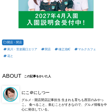
開店・閉店
夙川・苦楽園口エリア
閉店
樋之池町
マルクカフェ
花と
ABOUT
この記事をかいた人
にこ＠にしつー
グルメ・開店閉店記事担当 生まれも育ちも西宮のみやっ
こ。 食べること、飲むことがすきなので、グルメ情報を中
心に発信している。