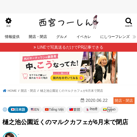
search
設定
情報提供
開店・閉店
グルメ
イベカレ
にしつーフレンズ
LINEで写真送るだけでPR記事できる
HOME
開店・閉店
樋之池公園近くのマルクカフェが6月末で閉店
2020.06.22
開店・閉店
မြန်မာ
नेपाली
日本語
EN
Tiếng Việt
繁體
樋之池公園近くのマルクカフェが6月末で閉店