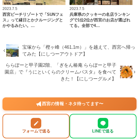
2023.7.5
2023.7.5
西宮ビーチリゾートで「SUNフェ
兵庫県のクッキーの名店ランキン
ス」って縁日とかクルージングと
グで1位2位が西宮のお店が選ばれ
かやるみたい。…
てる。全部で4…
宝塚から「樫ヶ峰（461.1m）」を越えて、西宮へ帰っ
てみた【にしつーアウトドア】
ららぽーと甲子園2階、「ぎをん椿庵 ららぽーと甲子
園店」で『うにといくらのクリームパスタ』を食べて
きた！【にしつーグルメ】
西宮の情報・ネタ待ってます〜
フォームで送る
LINEで送る