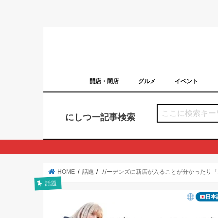
開店・閉店
グルメ
イベント
西宮の開店・閉店まとめ（日付順）
西宮市のイベン
にしつー記事検索
HOME
話題
ガーデンズに新店が入ることが分かったり「
話題
日本