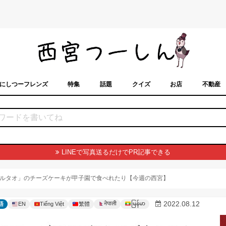
にしつーフレンズ
特集
話題
クイズ
お店
不動産
トカレンダー
「西宮スポット」に載せるには？
まちなみ
LINEで写真送るだけでPR記事できる
ルタオ」のチーズケーキが甲子園で食べれたり【今週の西宮】
မြန်မာ
2022.08.12
नेपाली
語
EN
Tiếng Việt
繁體