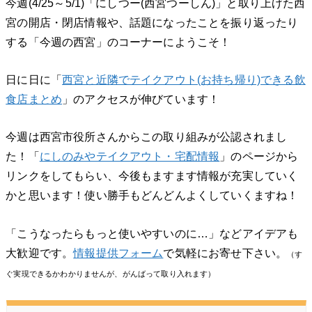
今週(4/25～5/1)「にしつー(西宮つーしん)」と取り上げた西
宮の開店・閉店情報や、話題になったことを振り返ったり
する「今週の西宮」のコーナーにようこそ！
日に日に「
西宮と近隣でテイクアウト(お持ち帰り)できる飲
食店まとめ
」のアクセスが伸びています！
今週は西宮市役所さんからこの取り組みが公認されまし
た！「
にしのみやテイクアウト・宅配情報
」のページから
リンクをしてもらい、今後もますます情報が充実していく
かと思います！使い勝手もどんどんよくしていくますね！
「こうなったらもっと使いやすいのに…」などアイデアも
大歓迎です。
情報提供フォーム
で気軽にお寄せ下さい。
（す
ぐ実現できるかわかりませんが、がんばって取り入れます）