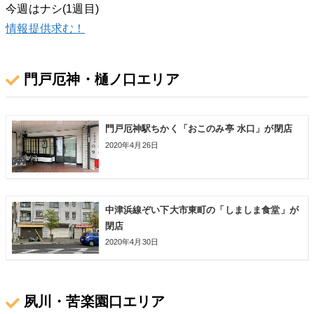
今週はナシ(1週目)
情報提供求む！
門戸厄神・樋ノ口エリア
門戸厄神駅ちかく「おこのみ亭 水口」が閉店
2020年4月26日
中津浜線ぞい下大市東町の「しましま食堂」が
閉店
2020年4月30日
夙川・苦楽園口エリア