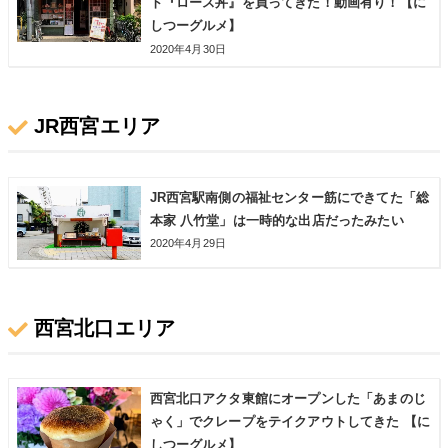
ト『ロース丼』を買ってきた！動画有り！【に
しつーグルメ】
2020年4月30日
JR西宮エリア
JR西宮駅南側の福祉センター筋にできてた「総
本家 八竹堂」は一時的な出店だったみたい
2020年4月29日
西宮北口エリア
西宮北口アクタ東館にオープンした「あまのじ
ゃく」でクレープをテイクアウトしてきた 【に
しつーグルメ】