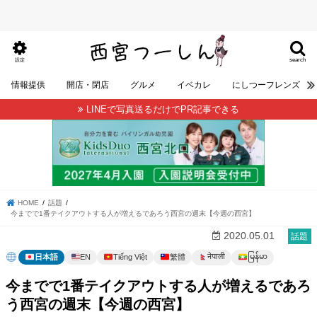
search
設定
情報提供
開店・閉店
グルメ
イベカレ
にしつーフレンズ
LINEで写真送るだけでPR記事できる
HOME
話題
今までで1番テイクアウトする人が増えるであろう西宮の週末【今週の西宮】
2020.05.01
話題
မြန်မာ
नेपाली
日本語
EN
Tiếng Việt
繁體
今までで1番テイクアウトする人が増えるであろ
う西宮の週末【今週の西宮】